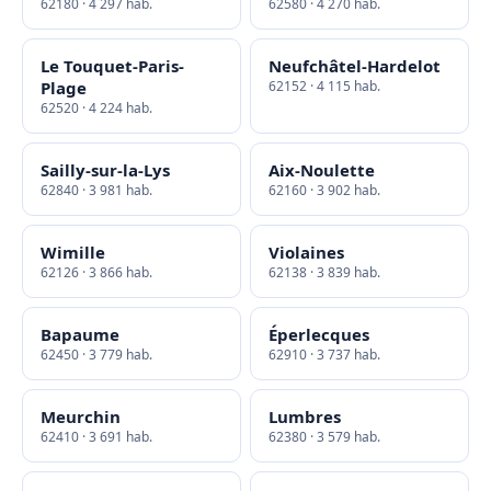
62180 · 4 297 hab.
62580 · 4 270 hab.
Le Touquet-Paris-
Neufchâtel-Hardelot
Plage
62152 · 4 115 hab.
62520 · 4 224 hab.
Sailly-sur-la-Lys
Aix-Noulette
62840 · 3 981 hab.
62160 · 3 902 hab.
Wimille
Violaines
62126 · 3 866 hab.
62138 · 3 839 hab.
Bapaume
Éperlecques
62450 · 3 779 hab.
62910 · 3 737 hab.
Meurchin
Lumbres
62410 · 3 691 hab.
62380 · 3 579 hab.