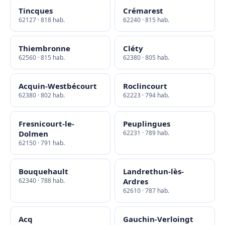
Tincques
Crémarest
62127 · 818 hab.
62240 · 815 hab.
Thiembronne
Cléty
62560 · 815 hab.
62380 · 805 hab.
Acquin-Westbécourt
Roclincourt
62380 · 802 hab.
62223 · 794 hab.
Fresnicourt-le-
Peuplingues
Dolmen
62231 · 789 hab.
62150 · 791 hab.
Bouquehault
Landrethun-lès-
62340 · 788 hab.
Ardres
62610 · 787 hab.
Acq
Gauchin-Verloingt