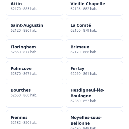
Attin
Vieille-Chapelle
62170 · 885 hab.
62136 · 882 hab.
Saint-Augustin
La Comté
62120 · 880 hab.
62150 · 879 hab.
Floringhem
Brimeux
62550 · 877 hab.
62170 · 868 hab.
Polincove
Ferfay
62370 · 867 hab.
62260 · 861 hab.
Bourthes
Hesdigneul-lès-
62650 · 860 hab.
Boulogne
62360 · 853 hab.
Fiennes
Noyelles-sous-
62132 · 850 hab.
Bellonne
62490 · 848 hab.