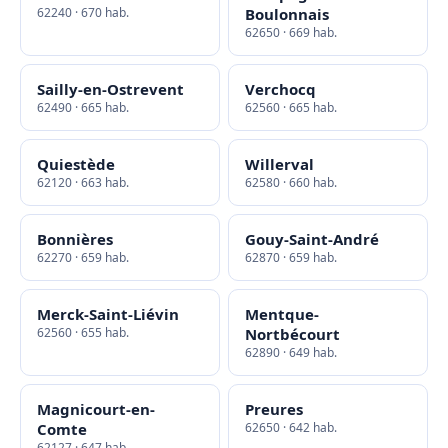
62240 · 670 hab.
Boulonnais
62650 · 669 hab.
Sailly-en-Ostrevent
Verchocq
62490 · 665 hab.
62560 · 665 hab.
Quiestède
Willerval
62120 · 663 hab.
62580 · 660 hab.
Bonnières
Gouy-Saint-André
62270 · 659 hab.
62870 · 659 hab.
Merck-Saint-Liévin
Mentque-
62560 · 655 hab.
Nortbécourt
62890 · 649 hab.
Magnicourt-en-
Preures
Comte
62650 · 642 hab.
62127 · 647 hab.