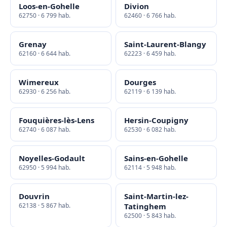
Loos-en-Gohelle
Divion
62750 · 6 799 hab.
62460 · 6 766 hab.
Grenay
Saint-Laurent-Blangy
62160 · 6 644 hab.
62223 · 6 459 hab.
Wimereux
Dourges
62930 · 6 256 hab.
62119 · 6 139 hab.
Fouquières-lès-Lens
Hersin-Coupigny
62740 · 6 087 hab.
62530 · 6 082 hab.
Noyelles-Godault
Sains-en-Gohelle
62950 · 5 994 hab.
62114 · 5 948 hab.
Douvrin
Saint-Martin-lez-
62138 · 5 867 hab.
Tatinghem
62500 · 5 843 hab.