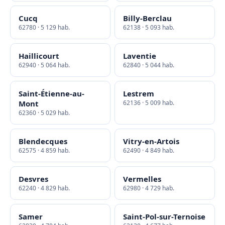
Cucq
Billy-Berclau
62780 · 5 129 hab.
62138 · 5 093 hab.
Haillicourt
Laventie
62940 · 5 064 hab.
62840 · 5 044 hab.
Saint-Étienne-au-
Lestrem
Mont
62136 · 5 009 hab.
62360 · 5 029 hab.
Blendecques
Vitry-en-Artois
62575 · 4 859 hab.
62490 · 4 849 hab.
Desvres
Vermelles
62240 · 4 829 hab.
62980 · 4 729 hab.
Samer
Saint-Pol-sur-Ternoise