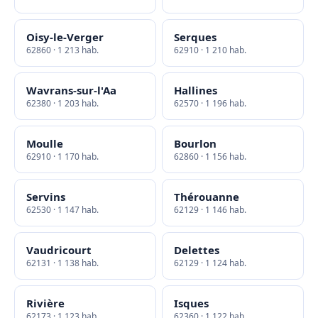
Oisy-le-Verger
Serques
62860 · 1 213 hab.
62910 · 1 210 hab.
Wavrans-sur-l'Aa
Hallines
62380 · 1 203 hab.
62570 · 1 196 hab.
Moulle
Bourlon
62910 · 1 170 hab.
62860 · 1 156 hab.
Servins
Thérouanne
62530 · 1 147 hab.
62129 · 1 146 hab.
Vaudricourt
Delettes
62131 · 1 138 hab.
62129 · 1 124 hab.
Rivière
Isques
62173 · 1 123 hab.
62360 · 1 122 hab.