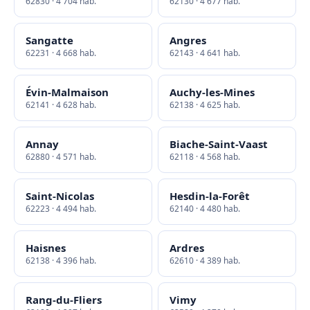
62830 · 4 704 hab.
62130 · 4 677 hab.
Sangatte
Angres
62231 · 4 668 hab.
62143 · 4 641 hab.
Évin-Malmaison
Auchy-les-Mines
62141 · 4 628 hab.
62138 · 4 625 hab.
Annay
Biache-Saint-Vaast
62880 · 4 571 hab.
62118 · 4 568 hab.
Saint-Nicolas
Hesdin-la-Forêt
62223 · 4 494 hab.
62140 · 4 480 hab.
Haisnes
Ardres
62138 · 4 396 hab.
62610 · 4 389 hab.
Rang-du-Fliers
Vimy