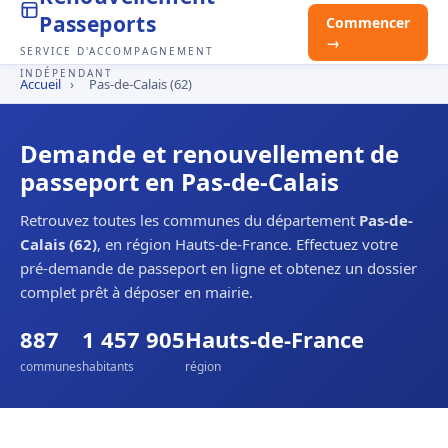
Passeports
Commencer
→
SERVICE D'ACCOMPAGNEMENT
INDÉPENDANT
Accueil
›
Pas-de-Calais (62)
Demande et renouvellement de
passeport en Pas-de-Calais
Retrouvez toutes les communes du département
Pas-de-
Calais (62)
, en région Hauts-de-France. Effectuez votre
pré-demande de passeport en ligne et obtenez un dossier
complet prêt à déposer en mairie.
887
1 457 905
Hauts-de-France
communes
habitants
région