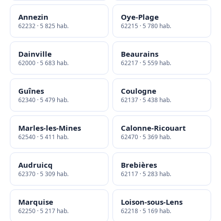
Annezin
Oye-Plage
62232 · 5 825 hab.
62215 · 5 780 hab.
Dainville
Beaurains
62000 · 5 683 hab.
62217 · 5 559 hab.
Guînes
Coulogne
62340 · 5 479 hab.
62137 · 5 438 hab.
Marles-les-Mines
Calonne-Ricouart
62540 · 5 411 hab.
62470 · 5 369 hab.
Audruicq
Brebières
62370 · 5 309 hab.
62117 · 5 283 hab.
Marquise
Loison-sous-Lens
62250 · 5 217 hab.
62218 · 5 169 hab.