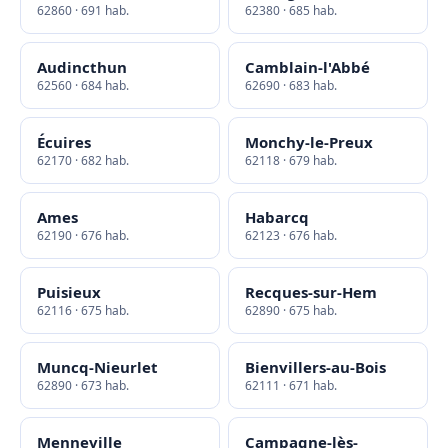
62860 · 691 hab.
62380 · 685 hab.
Audincthun
Camblain-l'Abbé
62560 · 684 hab.
62690 · 683 hab.
Écuires
Monchy-le-Preux
62170 · 682 hab.
62118 · 679 hab.
Ames
Habarcq
62190 · 676 hab.
62123 · 676 hab.
Puisieux
Recques-sur-Hem
62116 · 675 hab.
62890 · 675 hab.
Muncq-Nieurlet
Bienvillers-au-Bois
62890 · 673 hab.
62111 · 671 hab.
Menneville
Campagne-lès-