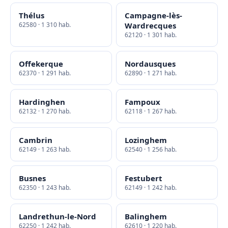
Thélus
Campagne-lès-
62580 · 1 310 hab.
Wardrecques
62120 · 1 301 hab.
Offekerque
Nordausques
62370 · 1 291 hab.
62890 · 1 271 hab.
Hardinghen
Fampoux
62132 · 1 270 hab.
62118 · 1 267 hab.
Cambrin
Lozinghem
62149 · 1 263 hab.
62540 · 1 256 hab.
Busnes
Festubert
62350 · 1 243 hab.
62149 · 1 242 hab.
Landrethun-le-Nord
Balinghem
62250 · 1 242 hab.
62610 · 1 220 hab.