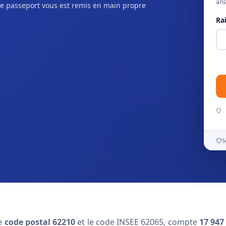
ans
e passeport vous est remis en main propre
Ra
S
le
code postal 62210
et le code INSEE 62065, compte
17 947