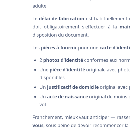
adulte.
Le
délai de fabrication
est habituellement d
doit obligatoirement s'effectuer à la
mair
disposition du document.
Les
pièces à fournir
pour une
carte d'ident
2
photos d'identité
conformes aux norme
Une
pièce d'identité
originale avec photo
disponibles
Un
justificatif de domicile
original avec
Un
acte de naissance
original de moins d
vol
Franchement, mieux vaut anticiper — rasse
vous
, sous peine de devoir recommencer la