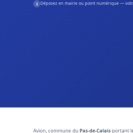
Déposez en mairie ou point numérique — votr
3
Avion, commune du
Pas-de-Calais
portant 