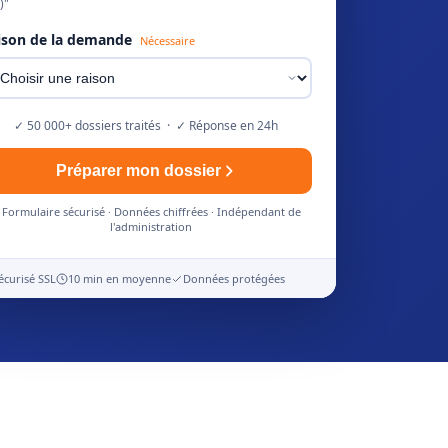
)"
ison de la demande
Nécessaire
✓ 50 000+ dossiers traités · ✓ Réponse en 24h
Préparer mon dossier
Formulaire sécurisé · Données chiffrées · Indépendant de
l'administration
écurisé SSL
10 min en moyenne
Données protégées