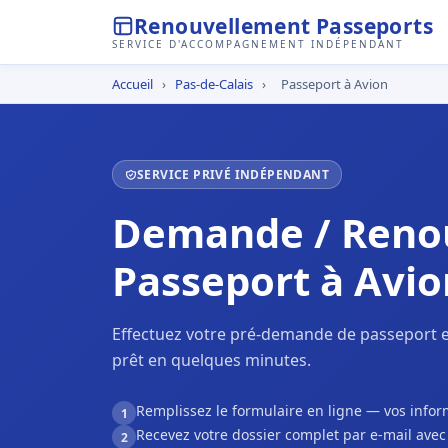
Renouvellement Passeports
SERVICE D'ACCOMPAGNEMENT INDÉPENDANT
Accueil
›
Pas-de-Calais
›
Passeport à Avion
SERVICE PRIVÉ INDÉPENDANT
Demande / Reno
Passeport à Avio
Effectuez votre pré-demande de passeport e
prêt en quelques minutes.
Remplissez le formulaire en ligne — vos inf
1
Recevez votre dossier complet par e-mail ave
2