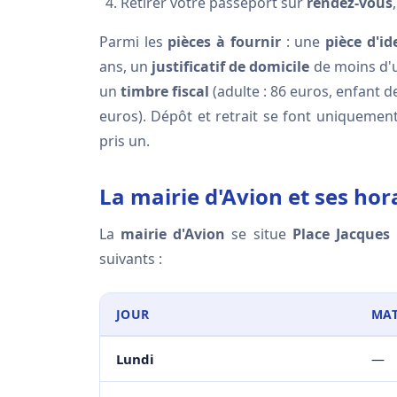
Retirer votre passeport sur
rendez-vous
Parmi les
pièces à fournir
: une
pièce d'id
ans, un
justificatif de domicile
de moins d'
un
timbre fiscal
(adulte : 86 euros, enfant d
euros). Dépôt et retrait se font uniquemen
pris un.
La mairie d'Avion et ses hor
La
mairie d'Avion
se situe
Place Jacques
suivants :
JOUR
MAT
Lundi
—