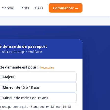
 marche
Tarifs
F.A.Q.
Commencer →
é-demande de passeport
mulaire pré-rempli · Modifiable
tte demande est pour :
Nécessaire
Majeur
Mineur de 15 à 18 ans
Mineur de moins de 15 ans
r une personne qui a 15 ans, cocher "Mineur (15–18