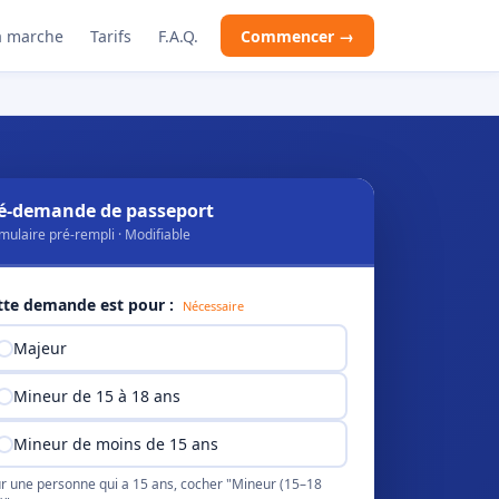
 marche
Tarifs
F.A.Q.
Commencer →
é-demande de passeport
mulaire pré-rempli · Modifiable
tte demande est pour :
Nécessaire
Majeur
Mineur de 15 à 18 ans
Mineur de moins de 15 ans
r une personne qui a 15 ans, cocher "Mineur (15–18