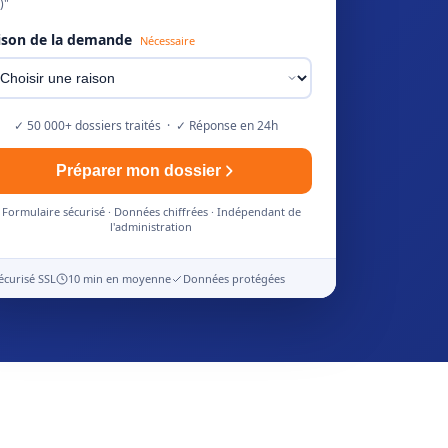
)"
ison de la demande
Nécessaire
✓ 50 000+ dossiers traités · ✓ Réponse en 24h
Préparer mon dossier
Formulaire sécurisé · Données chiffrées · Indépendant de
l'administration
écurisé SSL
10 min en moyenne
Données protégées