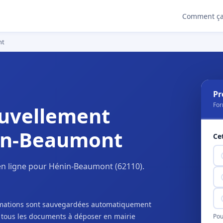
Comment ça
nt
Pr
For
uvellement
in-Beaumont
Ce
en ligne pour Hénin-Beaumont (62110).
ormations sont sauvegardées automatiquement
c tous les documents à déposer en mairie
Pou