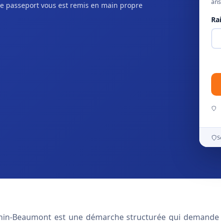
ans
e passeport vous est remis en main propre
Ra
S
énin-Beaumont est une démarche structurée qui demande