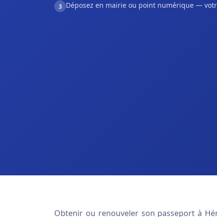
Déposez en mairie ou point numérique — votr
3
Obtenir ou renouveler son passeport à H