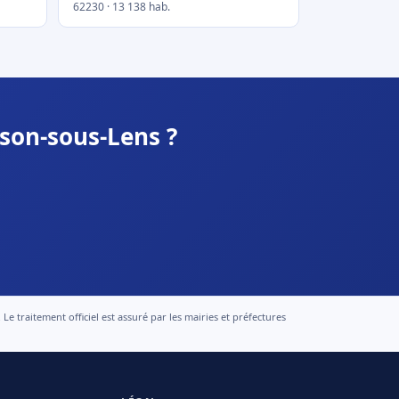
62230 · 13 138 hab.
ison-sous-Lens ?
 traitement officiel est assuré par les mairies et préfectures