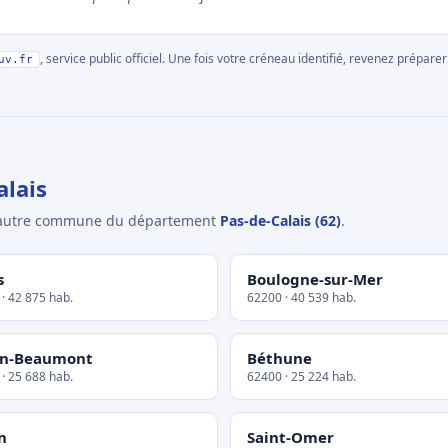
, service public officiel. Une fois votre créneau identifié, revenez prépa
uv.fr
lais
e autre commune du département
Pas-de-Calais (62)
.
s
Boulogne-sur-Mer
· 42 875 hab.
62200 · 40 539 hab.
in-Beaumont
Béthune
· 25 688 hab.
62400 · 25 224 hab.
n
Saint-Omer