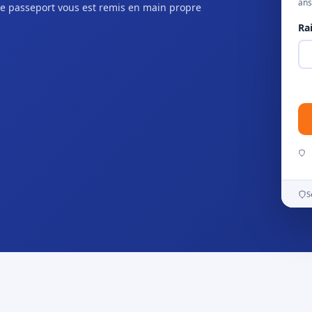
ans
e passeport vous est remis en main propre
Ra
S