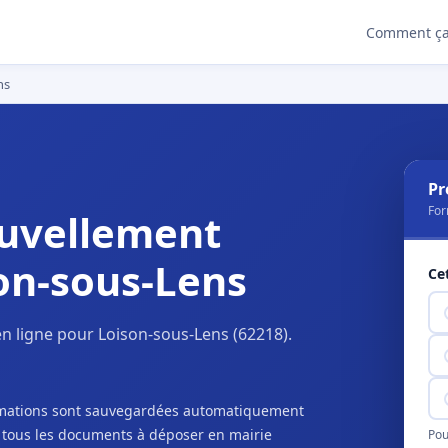
Comment ça
ns
Pr
For
uvellement
on-sous-Lens
Ce
n ligne pour Loison-sous-Lens (62218).
ormations sont sauvegardées automatiquement
c tous les documents à déposer en mairie
Pou