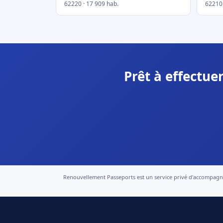
62220 · 17 909 hab.
62210 
Prêt à effectue
Renouvellement Passeports est un service privé d'accompagneme