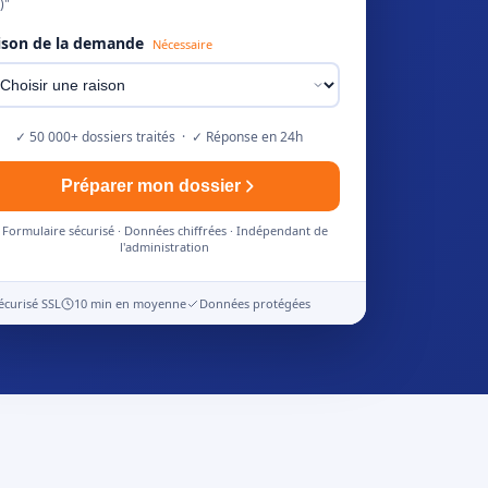
)"
ison de la demande
Nécessaire
✓ 50 000+ dossiers traités · ✓ Réponse en 24h
Préparer mon dossier
Formulaire sécurisé · Données chiffrées · Indépendant de
l'administration
écurisé SSL
10 min en moyenne
Données protégées