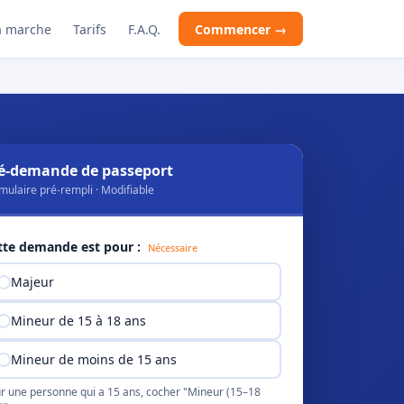
 marche
Tarifs
F.A.Q.
Commencer →
é-demande de passeport
mulaire pré-rempli · Modifiable
tte demande est pour :
Nécessaire
Majeur
Mineur de 15 à 18 ans
Mineur de moins de 15 ans
r une personne qui a 15 ans, cocher "Mineur (15–18