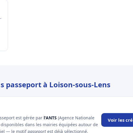
-
us passeport à Loison-sous-Lens
asseport est gérée par
l'ANTS
(Agence Nationale
Voir les cr
x disponibles dans les mairies équipées autour de
ciel — le motif
passeport
est déjà sélectionné.