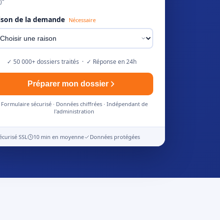
)"
ison de la demande
Nécessaire
✓ 50 000+ dossiers traités · ✓ Réponse en 24h
Préparer mon dossier
Formulaire sécurisé · Données chiffrées · Indépendant de
l'administration
écurisé SSL
10 min en moyenne
Données protégées