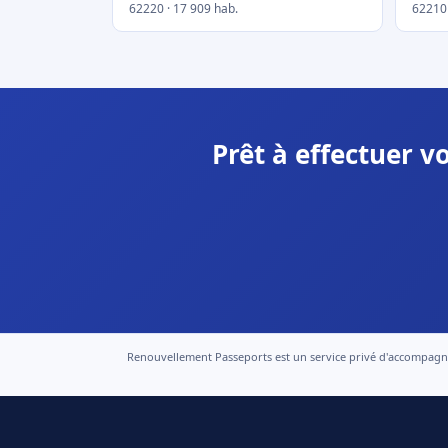
62220 · 17 909 hab.
62210 
Prêt à effectuer 
Renouvellement Passeports est un service privé d'accompagneme