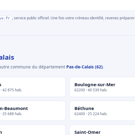
, service public officiel. Une fois votre créneau identifié, revenez prépa
uv.fr
lais
e autre commune du département
Pas-de-Calais (62)
.
s
Boulogne-sur-Mer
· 42 875 hab.
62200 · 40 539 hab.
in-Beaumont
Béthune
· 25 688 hab.
62400 · 25 224 hab.
n
Saint-Omer