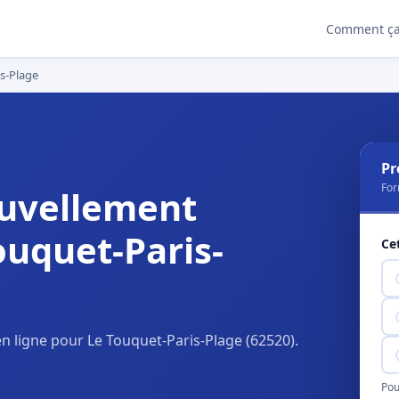
Comment ça
s-Plage
Pr
For
uvellement
ouquet-Paris-
Ce
 ligne pour Le Touquet-Paris-Plage (62520).
Pou