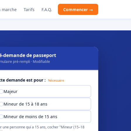
 marche
Tarifs
F.A.Q.
Commencer →
é-demande de passeport
mulaire pré-rempli · Modifiable
tte demande est pour :
Nécessaire
Majeur
Mineur de 15 à 18 ans
Mineur de moins de 15 ans
r une personne qui a 15 ans, cocher "Mineur (15–18