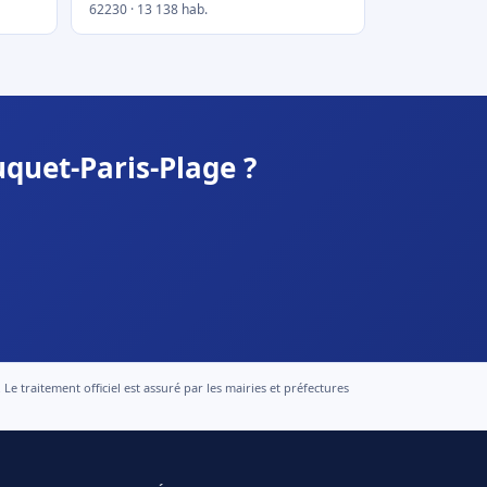
62230 · 13 138 hab.
quet-Paris-Plage ?
 traitement officiel est assuré par les mairies et préfectures