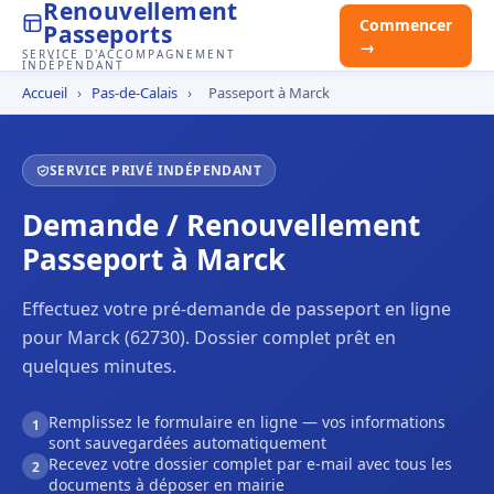
Renouvellement
Commencer
Passeports
→
SERVICE D'ACCOMPAGNEMENT
INDÉPENDANT
Accueil
›
Pas-de-Calais
›
Passeport à Marck
SERVICE PRIVÉ INDÉPENDANT
Demande / Renouvellement
Passeport à Marck
Effectuez votre pré-demande de passeport en ligne
pour Marck (62730). Dossier complet prêt en
quelques minutes.
Remplissez le formulaire en ligne — vos informations
1
sont sauvegardées automatiquement
Recevez votre dossier complet par e-mail avec tous les
2
documents à déposer en mairie