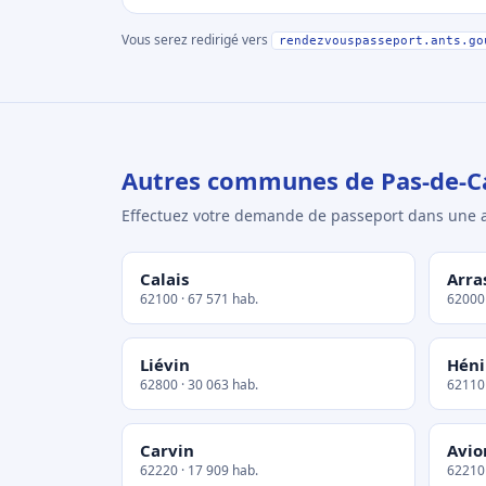
Vous serez redirigé vers
rendezvouspasseport.ants.go
Autres communes de Pas-de-Ca
Effectuez votre demande de passeport dans un
Calais
Arra
62100 · 67 571 hab.
62000 
Liévin
Hén
62800 · 30 063 hab.
62110 
Carvin
Avio
62220 · 17 909 hab.
62210 