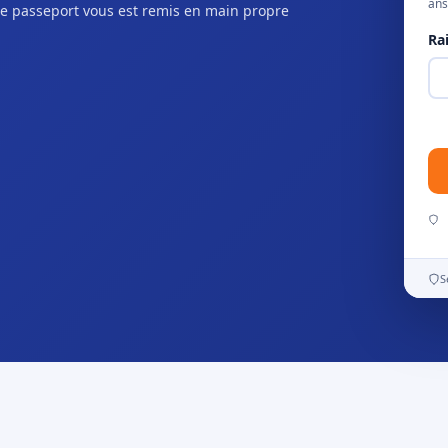
ans
e passeport vous est remis en main propre
Ra
S