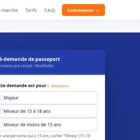
 marche
Tarifs
F.A.Q.
Commencer →
é-demande de passeport
mulaire pré-rempli · Modifiable
tte demande est pour :
Nécessaire
Majeur
Mineur de 15 à 18 ans
Mineur de moins de 15 ans
r une personne qui a 15 ans, cocher "Mineur (15–18