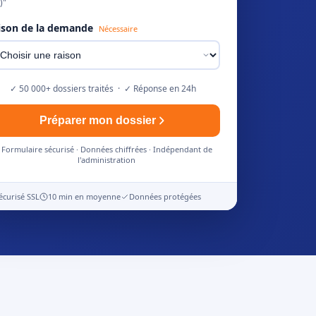
)"
ison de la demande
Nécessaire
✓ 50 000+ dossiers traités · ✓ Réponse en 24h
Préparer mon dossier
Formulaire sécurisé · Données chiffrées · Indépendant de
l'administration
écurisé SSL
10 min en moyenne
Données protégées