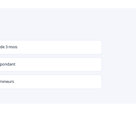
 de 3 mois
espondant
 mineurs