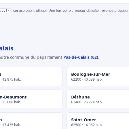
, service public officiel. Une fois votre créneau identifié, revenez prépa
uv.fr
lais
e autre commune du département
Pas-de-Calais (62)
.
s
Boulogne-sur-Mer
· 42 875 hab.
62200 · 40 539 hab.
in-Beaumont
Béthune
· 25 688 hab.
62400 · 25 224 hab.
n
Saint-Omer
· 17 435 hab.
62500 · 14 382 hab.