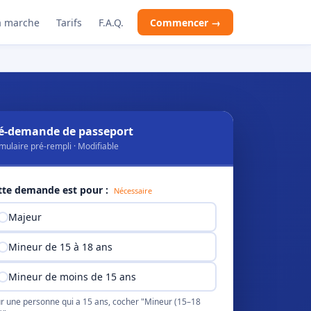
 marche
Tarifs
F.A.Q.
Commencer →
é-demande de passeport
mulaire pré-rempli · Modifiable
tte demande est pour :
Nécessaire
Majeur
Mineur de 15 à 18 ans
Mineur de moins de 15 ans
r une personne qui a 15 ans, cocher "Mineur (15–18