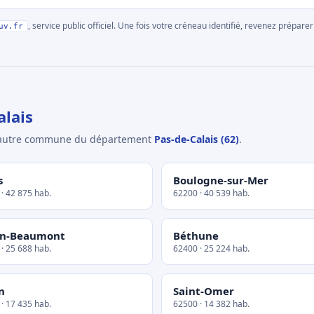
, service public officiel. Une fois votre créneau identifié, revenez prépa
uv.fr
lais
e autre commune du département
Pas-de-Calais (62)
.
s
Boulogne-sur-Mer
· 42 875 hab.
62200 · 40 539 hab.
in-Beaumont
Béthune
· 25 688 hab.
62400 · 25 224 hab.
n
Saint-Omer
· 17 435 hab.
62500 · 14 382 hab.