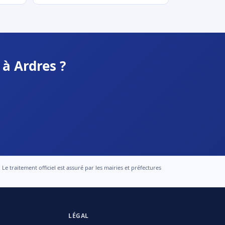
à Ardres ?
 traitement officiel est assuré par les mairies et préfectures
LÉGAL