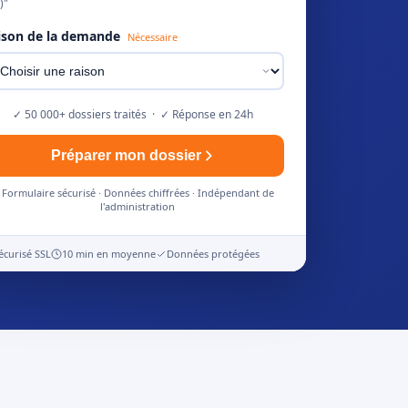
)"
ison de la demande
Nécessaire
✓ 50 000+ dossiers traités · ✓ Réponse en 24h
Préparer mon dossier
Formulaire sécurisé · Données chiffrées · Indépendant de
l'administration
écurisé SSL
10 min en moyenne
Données protégées