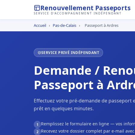
Renouvellement Passeports
SERVICE D'ACCOMPAGNEMENT INDÉPENDANT
Accueil
›
Pas-de-Calais
›
Passeport à Ardres
SERVICE PRIVÉ INDÉPENDANT
Demande / Reno
Passeport à Ardr
Effectuez votre pré-demande de passeport e
prêt en quelques minutes.
Remplissez le formulaire en ligne — vos inf
1
Recevez votre dossier complet par e-mail ave
2