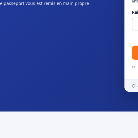
ans
e passeport vous est remis en main propre
Ra
S