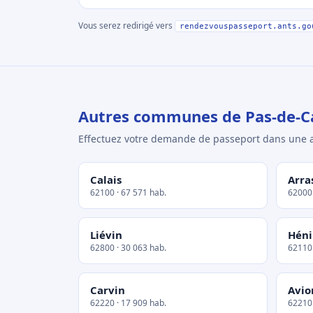
Vous serez redirigé vers
rendezvouspasseport.ants.go
Autres communes de Pas-de-Ca
Effectuez votre demande de passeport dans un
Calais
Arra
62100 · 67 571 hab.
62000 
Liévin
Hén
62800 · 30 063 hab.
62110 
Carvin
Avio
62220 · 17 909 hab.
62210 