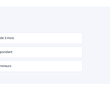
 de 3 mois
espondant
 mineurs