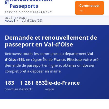
Passeports
Commencer
→
SERVICE D'ACCOMPAGNEMENT
INDÉPENDANT
Accueil
›
Val-d'Oise (95)
Demande et renouvellement de
passeport en Val-d'Oise
Retrouvez toutes les communes du département
Val-
d'Oise (95)
, en région Île-de-France. Effectuez votre pré-
demande de passeport en ligne et obtenez un dossier
complet prêt à déposer en mairie.
183
1 281 653
Île-de-France
communes
habitants
région