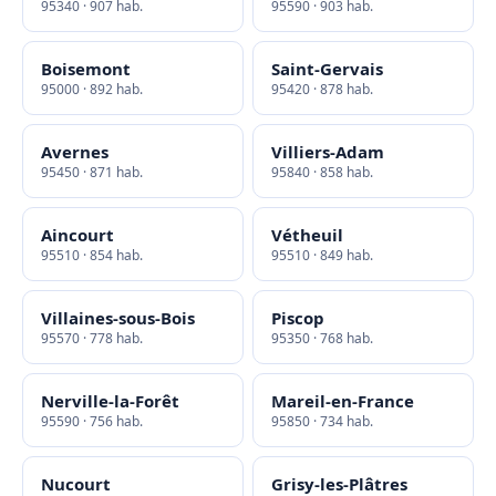
95340 · 907 hab.
95590 · 903 hab.
Boisemont
Saint-Gervais
95000 · 892 hab.
95420 · 878 hab.
Avernes
Villiers-Adam
95450 · 871 hab.
95840 · 858 hab.
Aincourt
Vétheuil
95510 · 854 hab.
95510 · 849 hab.
Villaines-sous-Bois
Piscop
95570 · 778 hab.
95350 · 768 hab.
Nerville-la-Forêt
Mareil-en-France
95590 · 756 hab.
95850 · 734 hab.
Nucourt
Grisy-les-Plâtres