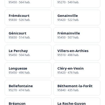
95450 · 564 hab.
95270 · 549 hab.
Frémécourt
Genainville
95830 · 526 hab.
95420 · 522 hab.
Génicourt
Frémainville
95650 · 514 hab.
95450 · 507 hab.
Le Perchay
Villers-en-Arthies
95450 · 504 hab.
95510 · 498 hab.
Longuesse
Cléry-en-Vexin
95450 · 496 hab.
95420 · 476 hab.
Bellefontaine
Béthemont-la-Forêt
95270 · 474 hab.
95840 · 435 hab.
Bréançon
La Roche-Guyon