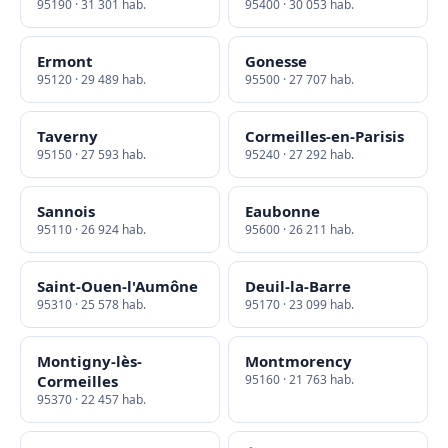
95190 · 31 301 hab.
95400 · 30 053 hab.
Ermont
Gonesse
95120 · 29 489 hab.
95500 · 27 707 hab.
Taverny
Cormeilles-en-Parisis
95150 · 27 593 hab.
95240 · 27 292 hab.
Sannois
Eaubonne
95110 · 26 924 hab.
95600 · 26 211 hab.
Saint-Ouen-l'Aumône
Deuil-la-Barre
95310 · 25 578 hab.
95170 · 23 099 hab.
Montigny-lès-
Montmorency
Cormeilles
95160 · 21 763 hab.
95370 · 22 457 hab.