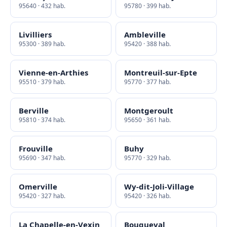
95640 · 432 hab.
95780 · 399 hab.
Livilliers
Ambleville
95300 · 389 hab.
95420 · 388 hab.
Vienne-en-Arthies
Montreuil-sur-Epte
95510 · 379 hab.
95770 · 377 hab.
Berville
Montgeroult
95810 · 374 hab.
95650 · 361 hab.
Frouville
Buhy
95690 · 347 hab.
95770 · 329 hab.
Omerville
Wy-dit-Joli-Village
95420 · 327 hab.
95420 · 326 hab.
La Chapelle-en-Vexin
Bouqueval