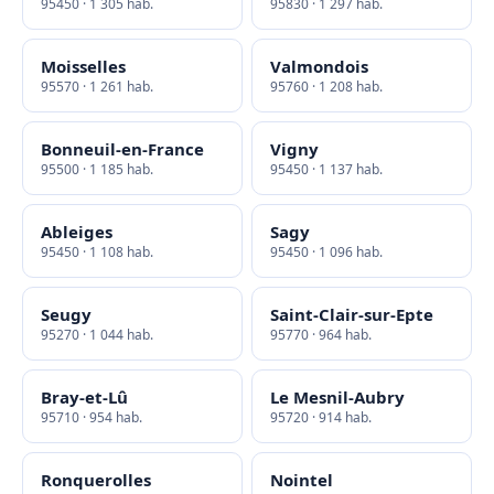
95450 · 1 305 hab.
95830 · 1 297 hab.
Moisselles
Valmondois
95570 · 1 261 hab.
95760 · 1 208 hab.
Bonneuil-en-France
Vigny
95500 · 1 185 hab.
95450 · 1 137 hab.
Ableiges
Sagy
95450 · 1 108 hab.
95450 · 1 096 hab.
Seugy
Saint-Clair-sur-Epte
95270 · 1 044 hab.
95770 · 964 hab.
Bray-et-Lû
Le Mesnil-Aubry
95710 · 954 hab.
95720 · 914 hab.
Ronquerolles
Nointel