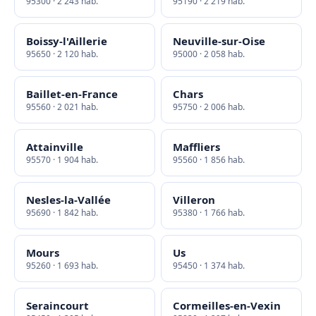
95300 · 2 243 hab.
95190 · 2 219 hab.
Boissy-l'Aillerie
Neuville-sur-Oise
95650 · 2 120 hab.
95000 · 2 058 hab.
Baillet-en-France
Chars
95560 · 2 021 hab.
95750 · 2 006 hab.
Attainville
Maffliers
95570 · 1 904 hab.
95560 · 1 856 hab.
Nesles-la-Vallée
Villeron
95690 · 1 842 hab.
95380 · 1 766 hab.
Mours
Us
95260 · 1 693 hab.
95450 · 1 374 hab.
Seraincourt
Cormeilles-en-Vexin