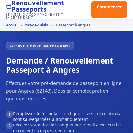
Renouvellement
Commencer
Passeports
→
SERVICE D'ACCOMPAGNEMENT
INDÉPENDANT
Accueil
›
Pas-de-Calais
›
Passeport à Angres
SERVICE PRIVÉ INDÉPENDANT
Demande / Renouvellement
Passeport à Angres
Effectuez votre pré-demande de passeport en ligne
pour Angres (62143). Dossier complet prêt en
quelques minutes.
Remplissez le formulaire en ligne — vos informations
1
sont sauvegardées automatiquement
Recevez votre dossier complet par e-mail avec tous les
2
documents à déposer en mairie