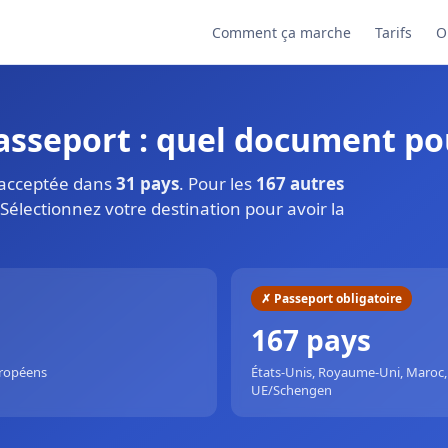
Comment ça marche
Tarifs
O
passeport : quel document po
t acceptée dans
31 pays
. Pour les
167 autres
. Sélectionnez votre destination pour avoir la
✗ Passeport obligatoire
167 pays
uropéens
États-Unis, Royaume-Uni, Maroc, 
UE/Schengen