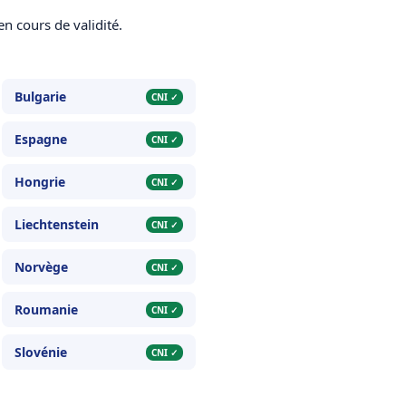
n cours de validité.
Bulgarie
CNI ✓
Espagne
CNI ✓
Hongrie
CNI ✓
Liechtenstein
CNI ✓
Norvège
CNI ✓
Roumanie
CNI ✓
Slovénie
CNI ✓