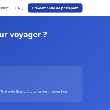
utils
F.A.Q
Pré-demande de passeport
ur voyager ?
Thaïlande, Brésil… toutes les destinations hors