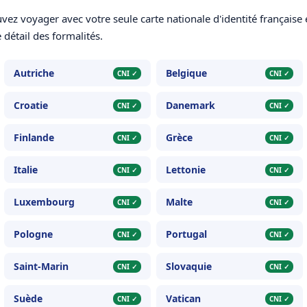
vez voyager avec votre seule carte nationale d'identité française e
 détail des formalités.
Autriche
Belgique
CNI ✓
CNI ✓
Croatie
Danemark
CNI ✓
CNI ✓
Finlande
Grèce
CNI ✓
CNI ✓
Italie
Lettonie
CNI ✓
CNI ✓
Luxembourg
Malte
CNI ✓
CNI ✓
Pologne
Portugal
CNI ✓
CNI ✓
Saint-Marin
Slovaquie
CNI ✓
CNI ✓
Suède
Vatican
CNI ✓
CNI ✓