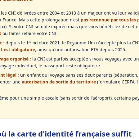
 les CNI délivrées entre 2004 et 2013 à un majeur ont vu leur val
a France. Mais cette prolongation n'est
pas reconnue par tous les 
eux). Si votre CNI semble expirée mais que vous bénéficiez de cett
t
ou faites refaire votre CNI.
t
: depuis le 1ᵉʳ octobre 2021, le Royaume-Uni n'accepte plus la CN
t est obligatoire
, ainsi qu'une autorisation ETA depuis 2025.
oyage organisé
: la CNI est parfois acceptée si vous voyagez avec u
voyage individuel, le passeport reste obligatoire.
nt légal
: un enfant qui voyage sans ses deux parents (séparation
ésenter une
autorisation de sortie du territoire
(formulaire CERFA 15
ême pour une simple escale (sans sortir de l'aéroport), certains pa
ù la carte d'identité française suffit