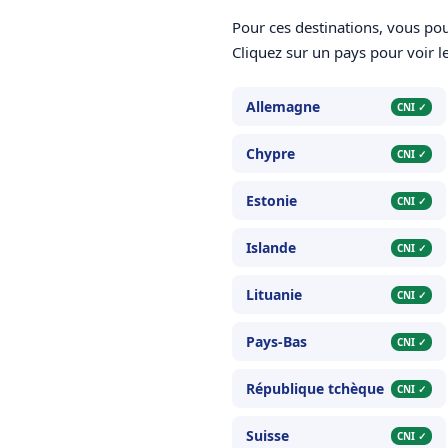
Pour ces destinations, vous pou
Cliquez sur un pays pour voir le
Allemagne
CNI ✓
Chypre
CNI ✓
Estonie
CNI ✓
Islande
CNI ✓
Lituanie
CNI ✓
Pays-Bas
CNI ✓
République tchèque
CNI ✓
Suisse
CNI ✓