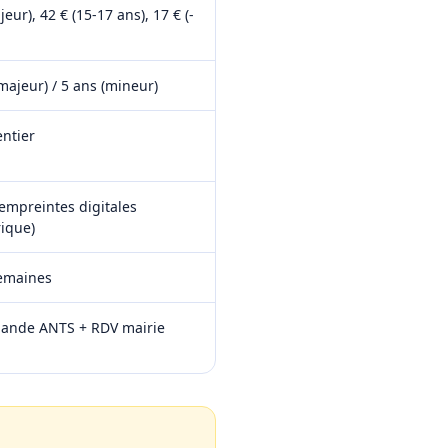
eur), 42 € (15-17 ans), 17 € (-
majeur) / 5 ans (mineur)
ntier
empreintes digitales
ique)
semaines
ande ANTS + RDV mairie