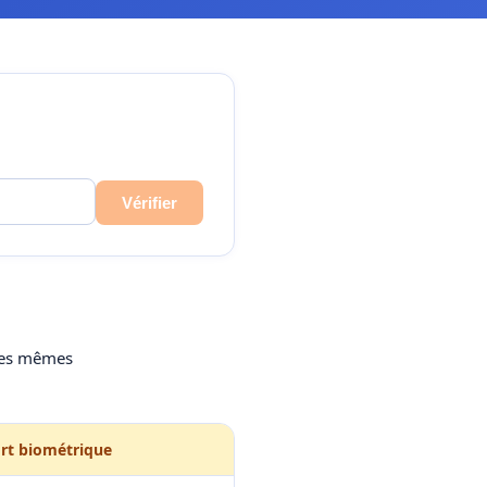
Vérifier
 les mêmes
rt biométrique