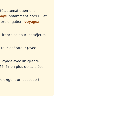
idité automatiquement
pays
(notamment hors UE et
e prolongation,
voyagez
I française pour les séjours
n tour-opérateur (avec
, voyage avec un grand-
646), en plus de sa pièce
ys exigent un passeport