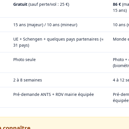
Gratuit
(sauf perte/vol : 25 €)
86 €
(maj
15 ans)
15 ans (majeur) / 10 ans (mineur)
10 ans (
UE + Schengen + quelques pays partenaires (≈
Monde e
31 pays)
Photo seule
Photo + 
(biométr
2 à 8 semaines
4 à 12 
Pré-demande ANTS + RDV mairie équipée
Pré-dem
équipée
 à connaître