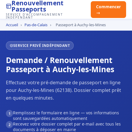
Renouvellement
Commencer
Passeports
→
SERVICE D'ACCOMPAGNEMENT
INDÉPENDANT
Accueil
›
Pas-de-Calais
›
Passeport à Auchy-les-Mines
SERVICE PRIVÉ INDÉPENDANT
Demande / Renouvellement
Passeport à Auchy-les-Mines
Effectuez votre pré-demande de passeport en ligne
pour Auchy-les-Mines (62138). Dossier complet prêt
en quelques minutes.
Remplissez le formulaire en ligne — vos informations
1
sont sauvegardées automatiquement
Recevez votre dossier complet par e-mail avec tous les
2
documents à déposer en mairie