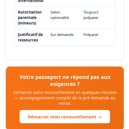
international
Autorisation
Selon
Toujours
parentale
nationalité
préparer
(mineurs)
Justificatif de
Sur demande
Préparer
ressources
Votre passeport ne répond pas aux
exigences ?
Démarrez votre renouvellement en quelques minutes
— accompagnement complet de la pré-demande au
retrait.
Démarrer mon renouvellement →