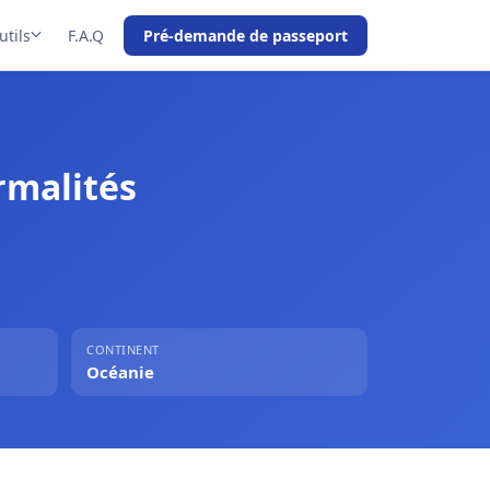
utils
F.A.Q
Pré-demande de passeport
ormalités
CONTINENT
Océanie