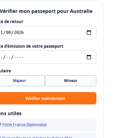
 Vérifier mon passeport pour Australie
e de retour
e d'émission de votre passeport
ulaire
Majeur
Mineur
Vérifier maintenant
ens utiles
 Fiche France-Diplomatie
 Demander mon eVisitor (subclass 651)