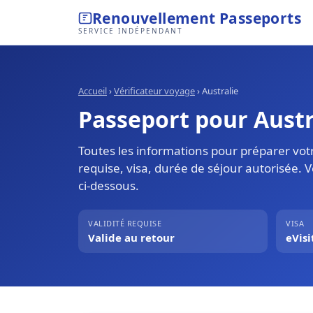
Renouvellement Passeports
SERVICE INDÉPENDANT
Accueil
›
Vérificateur voyage
›
Australie
Passeport pour Austra
Toutes les informations pour préparer votr
requise, visa, durée de séjour autorisée. 
ci-dessous.
VALIDITÉ REQUISE
VISA
Valide au retour
eVisi