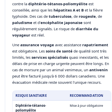
contre la
diphtérie-tétanos-poliomyélite
est
conseillée, ainsi que les
hépatites A et B
et la fièvre
typhoïde. Des cas de
tuberculose
, de
rougeole
, de
paludisme
et d'
encéphalite japonaise
sont
régulièrement signalés. Le risque de
diarrhée du
voyageur
est réel.
Une
assurance voyage
avec assistance
rapatriement
est obligatoire. Les
soins de santé
de qualité sont très
limités, les
services spécialisés
quasi inexistants, et les
délais de prise en charge urgente peuvent être longs. En
cas de morsure par un animal venimeux, un
antivenin
peut être facturé jusqu'à 6 000 dollars canadiens. Une
évacuation médicale reste souvent l'unique recours.
RISQUE SANITAIRE
RECOMMANDATION
Diphtérie-tétanos-
Mise à jour obligatoire
poliomyélite