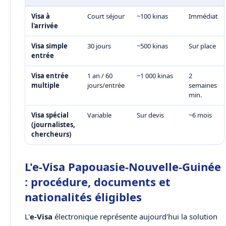
Visa à
Court séjour
~100 kinas
Immédiat
l'arrivée
Visa simple
30 jours
~500 kinas
Sur place
entrée
Visa entrée
1 an / 60
~1 000 kinas
2
multiple
jours/entrée
semaines
min.
Visa spécial
Variable
Sur devis
~6 mois
(journalistes,
chercheurs)
L'e-Visa Papouasie-Nouvelle-Guinée
: procédure, documents et
nationalités éligibles
L'
e-Visa
électronique représente aujourd'hui la solution