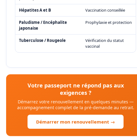
Hépatites A et B
Vaccination conseillée
Paludisme / Encéphalite
Prophylaxie et protection
japonaise
Tuberculose / Rougeole
Vérification du statut
vaccinal
Votre passeport ne répond pas aux
exigences ?
Démarrez votre renouvellement en quelques minutes —
accompagnement complet de la pré-demande au retrait.
Démarrer mon renouvellement →