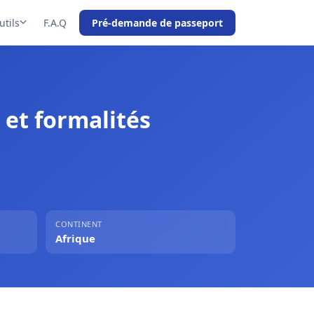
utils
F.A.Q
Pré-demande de passeport
 et formalités
CONTINENT
Afrique