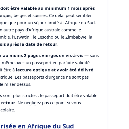
 doit être valable au minimum 1 mois après
ançais, belges et suisses. Ce délai peut sembler
ique que pour un séjour limité à l'Afrique du Sud.
 autre pays d'Afrique australe comme le
bie, l'Eswatini, le Lesotho ou le Zimbabwe, la
ois après la date de retour
.
er
au moins 2 pages vierges en vis-à-vis
— sans
ée, même avec un passeport en parfaite validité.
it être à
lecture optique et avoir été délivré
étrique. Les passeports d'urgence ne sont pas
e miser dessus.
sont plus strictes : le passeport doit être valable
 retour
. Ne négligez pas ce point si vous
colaire.
orisée en Afrique du Sud