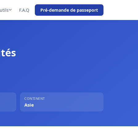
utils
F.A.Q
Pré-demande de passeport
ités
CONTINENT
Asie