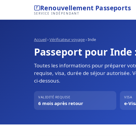
Renouvellement Passeports
SERVICE INDÉPENDANT
Accueil
›
Vérificateur voyage
›
Inde
Passeport pour Inde :
Toutes les informations pour préparer votr
requise, visa, durée de séjour autorisée. 
ci-dessous.
VALIDITÉ REQUISE
VISA
6 mois après retour
e-Vis