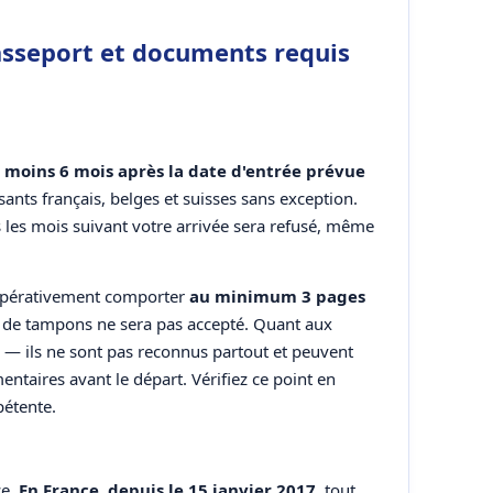
asseport et documents requis
u moins 6 mois après la date d'entrée prévue
ssants français, belges et suisses sans exception.
les mois suivant votre arrivée sera refusé, même
impérativement comporter
au minimum 3 pages
é de tampons ne sera pas accepté. Quant aux
le — ils ne sont pas reconnus partout et peuvent
taires avant le départ. Vérifiez ce point en
étente.
ce.
En France, depuis le 15 janvier 2017
, tout