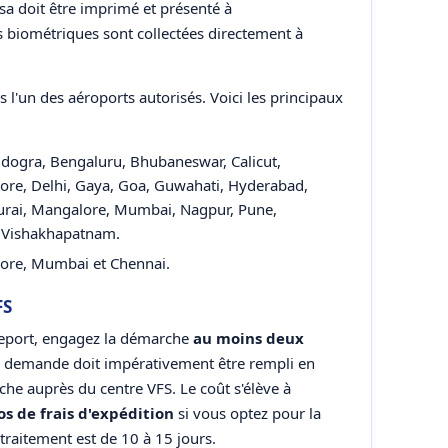
Visa doit être imprimé et présenté à
s biométriques sont collectées directement à
s l'un des aéroports autorisés. Voici les principaux
dogra, Bengaluru, Bhubaneswar, Calicut,
ore, Delhi, Gaya, Goa, Guwahati, Hyderabad,
durai, Mangalore, Mumbai, Nagpur, Pune,
et Vishakhapatnam.
lore, Mumbai et Chennai.
FS
seport, engagez la démarche
au moins deux
e demande doit impérativement être rempli en
rche auprès du centre VFS. Le coût s'élève à
os de frais d'expédition
si vous optez pour la
 traitement est de 10 à 15 jours.