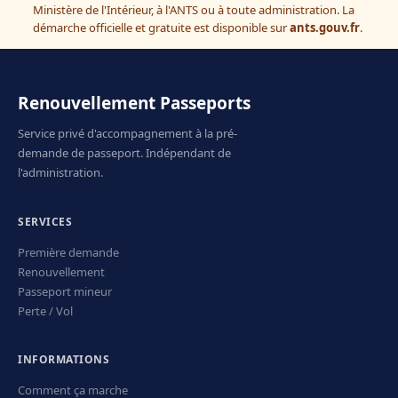
Ministère de l'Intérieur, à l'ANTS ou à toute administration. La
démarche officielle et gratuite est disponible sur
ants.gouv.fr
.
Renouvellement Passeports
Service privé d'accompagnement à la pré-
demande de passeport. Indépendant de
l'administration.
SERVICES
Première demande
Renouvellement
Passeport mineur
Perte / Vol
INFORMATIONS
Comment ça marche