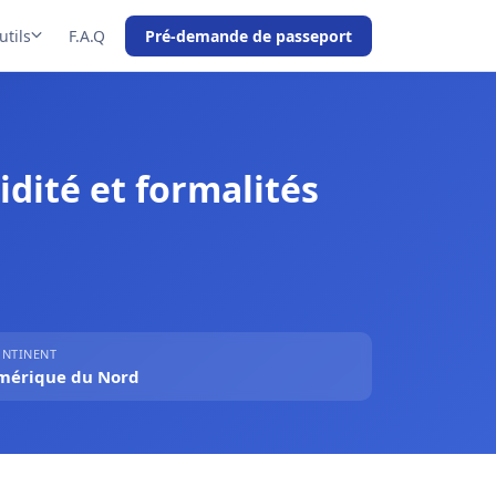
utils
F.A.Q
Pré-demande de passeport
idité et formalités
NTINENT
mérique du Nord