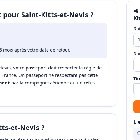
🛂
 pour Saint-Kitts-et-Nevis ?
Ki
Dat
6 mois après votre date de retour.
Dat
-Nevis, votre passeport doit respecter la règle de
en France. Un passeport ne respectant pas cette
Tit
ment
par la compagnie aérienne ou un refus
Li
tts-et-Nevis ?
⏱