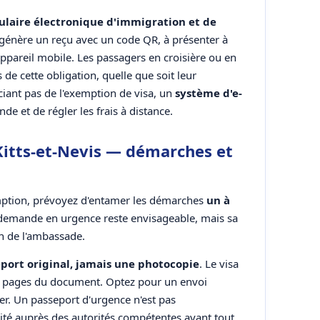
ulaire électronique d'immigration et de
 génère un reçu avec un code QR, à présenter à
appareil mobile. Les passagers en croisière ou en
de cette obligation, quelle que soit leur
iciant pas de l'exemption de visa, un
système d'e-
 et de régler les frais à distance.
Kitts-et-Nevis — démarches et
xemption, prévoyez d'entamer les démarches
un à
demande en urgence reste envisageable, mais sa
n de l'ambassade.
port original, jamais une photocopie
. Le visa
s pages du document. Optez pour un envoi
r. Un passeport d'urgence n'est pas
dité auprès des autorités compétentes avant tout