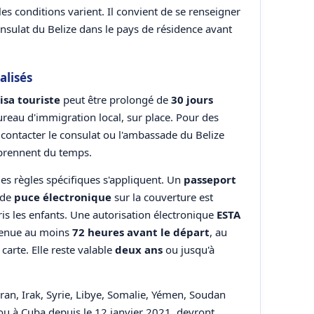
 les conditions varient. Il convient de se renseigner
sulat du Belize dans le pays de résidence avant
alisés
isa touriste
peut être prolongé de
30 jours
eau d'immigration local, sur place. Pour des
e contacter le consulat ou l'ambassade du Belize
prennent du temps.
des règles spécifiques s'appliquent. Un
passeport
 de
puce électronique
sur la couverture est
is les enfants. Une autorisation électronique
ESTA
btenue au moins
72 heures avant le départ
, au
 carte. Elle reste valable
deux ans
ou jusqu'à
Iran, Irak, Syrie, Libye, Somalie, Yémen, Soudan
u à Cuba depuis le 12 janvier 2021, devront