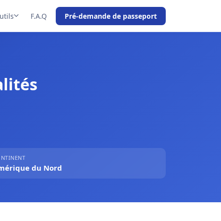
utils
F.A.Q
Pré-demande de passeport
lités
NTINENT
mérique du Nord