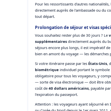
Pour les ressortissants d'autres nationalités,
directement auprès de l'ambassade ou du con
tout départ.
Prolongation de séjour et visas spéci
Vous souhaitez rester plus de 30 jours ? Le
v
supplémentaires
directement auprès du bur
séjours encore plus longs, il est impératif d
bien en amont du voyage — les démarches 
Si votre itinéraire passe par les
États-Unis
, 
biométrique
individuel portant le symbole
obligatoire pour tous les voyageurs, y compr
— sorte de visa électronique — doit être o
coût de
40 dollars américains
, payable par
l'expiration du passeport.
Attention : les voyageurs ayant séjourné en 
ou Corée du Nord depuis le 1er mars 2011, o