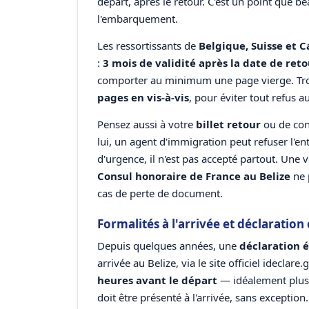
départ, après le retour. C'est un point que b
l'embarquement.
Les ressortissants de
Belgique, Suisse et 
:
3 mois de validité après la date de ret
comporter au minimum une page vierge. Tr
pages en vis-à-vis
, pour éviter tout refus a
Pensez aussi à votre
billet retour
ou de cont
lui, un agent d'immigration peut refuser l'ent
d'urgence, il n'est pas accepté partout. Une v
Consul honoraire de France au Belize
ne 
cas de perte de document.
Formalités à l'arrivée et déclaration
Depuis quelques années, une
déclaration 
arrivée au Belize, via le site officiel ideclar
heures avant le départ
— idéalement plus 
doit être présenté à l'arrivée, sans exception.