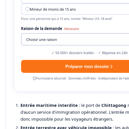
Mineur de moins de 15 ans
Pour une personne qui a 15 ans, cocher "Mineur (15–18 ans)"
Raison de la demande
Nécessaire
✓ 50 000+ dossiers traités · ✓ Réponse en 24h
Préparer mon dossier
Formulaire sécurisé · Données chiffrées · Indépendant de l'ad
Entrée maritime interdite
: le port de
Chittagong
n
d'aucun service d'immigration opérationnel. L'entrée m
donc impossible pour les voyageurs étrangers.
Entrée terrestre avec véhicule impossible
: les aut