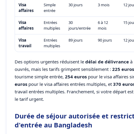
Visa
Simple
30 jours
3 mois
12 jou
affaires
entrée
Visa
Entrées
30
6 à 12
15 jou
affaires
multiples
jours/entrée
mois
Visa
Entrées
89 jours
90 jours
12 jou
travail
multiples
Des options urgentes réduisent le
délai de délivrance
à 
ouvrés, mais les tarifs grimpent sensiblement :
225 euros
tourisme simple entrée,
254 euros
pour le visa affaires s
euros
pour le visa affaires entrées multiples, et
370 euro
travail entrées multiples. Franchement, si votre départ est 
le tarif urgent.
Durée de séjour autorisée et restric
d'entrée au Bangladesh