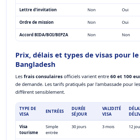
Lettre d'invitation
Non
Oui
Ordre de mission
Non
Oui
Accord BIDA/BOI/BEPZA
Non
Non
Prix, délais et types de visas pour le
Bangladesh
Les
frais consulaires
officiels varient entre
60 et 100 eu
de demande. Les tarifs pratiqués par l'ambassade pour le
diffèrent sensiblement.
TYPE DE
DURÉE
VALIDITÉ
DÉLA
ENTRÉES
VISA
SÉJOUR
VISA
DÉLI
Visa
Simple
30 jours
3 mois
12 jou
tourisme
entrée