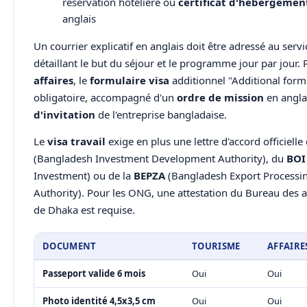
réservation hôtelière ou
certificat d'hébergemen
anglais
Un courrier explicatif en anglais doit être adressé au servi
détaillant le but du séjour et le programme jour par jour. 
affaires
, le
formulaire visa
additionnel "Additional form 
obligatoire, accompagné d'un
ordre de mission
en angla
d'invitation
de l'entreprise bangladaise.
Le
visa travail
exige en plus une lettre d'accord officielle
(Bangladesh Investment Development Authority), du
BOI
Investment) ou de la
BEPZA
(Bangladesh Export Processi
Authority). Pour les ONG, une attestation du Bureau des 
de Dhaka est requise.
DOCUMENT
TOURISME
AFFAIRE
Passeport valide 6 mois
Oui
Oui
Photo identité 4,5x3,5 cm
Oui
Oui