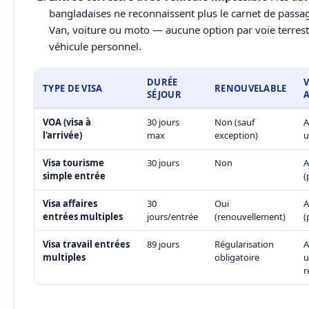
bangladaises ne reconnaissent plus le carnet de passa
Van, voiture ou moto — aucune option par voie terrest
véhicule personnel.
DURÉE
V
TYPE DE VISA
RENOUVELABLE
SÉJOUR
VOA (visa à
30 jours
Non (sauf
A
l'arrivée)
max
exception)
u
Visa tourisme
30 jours
Non
A
simple entrée
(
Visa affaires
30
Oui
A
entrées multiples
jours/entrée
(renouvellement)
(
Visa travail entrées
89 jours
Régularisation
A
multiples
obligatoire
u
r