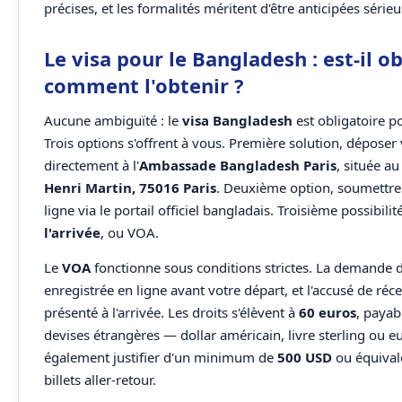
précises, et les formalités méritent d'être anticipées séri
Le visa pour le Bangladesh : est-il ob
comment l'obtenir ?
Aucune ambiguïté : le
visa Bangladesh
est obligatoire po
Trois options s'offrent à vous. Première solution, déposer
directement à l'
Ambassade Bangladesh Paris
, située a
Henri Martin, 75016 Paris
. Deuxième option, soumettr
ligne via le portail officiel bangladais. Troisième possibilit
l'arrivée
, ou VOA.
Le
VOA
fonctionne sous conditions strictes. La demande d
enregistrée en ligne avant votre départ, et l'accusé de ré
présenté à l'arrivée. Les droits s'élèvent à
60 euros
, payab
devises étrangères — dollar américain, livre sterling ou e
également justifier d'un minimum de
500 USD
ou équivale
billets aller-retour.