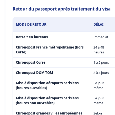
Retour du passeport après traitement du visa
MODE DE RETOUR
DÉLAI
Retrait en bureaux
Immédiat
Chronopost France métropolitaine (hors
24 à 48
Corse)
heures
Chronopost Corse
1 à 2 jours
Chronopost DOM-TOM
3 à 4 jours
Mise à disposition aéroports parisiens
Le jour
(heures ouvrables)
même
Mise à disposition aéroports parisiens
Le jour
(heures non ouvrables)
même
Chronopost grandes villes européennes
Selon