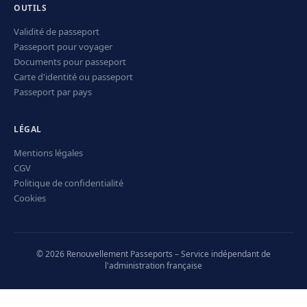
OUTILS
Validité de passeport
Passeport pour voyager
Documents pour passeport
Carte d'identité ou passeport
Passeport par pays
LÉGAL
Mentions légales
CGV
Politique de confidentialité
Cookies
© 2026 Renouvellement Passeports – Service indépendant de
l'administration française