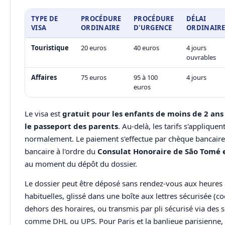
TYPE DE
PROCÉDURE
PROCÉDURE
DÉLAI
VISA
ORDINAIRE
D'URGENCE
ORDINAIR
Touristique
20 euros
40 euros
4 jours
ouvrables
Affaires
75 euros
95 à 100
4 jours
euros
Le visa est
gratuit pour les enfants de moins de 2 ans 
le passeport des parents
. Au-delà, les tarifs s'appliquen
normalement. Le paiement s'effectue par chèque bancair
bancaire à l'ordre du
Consulat Honoraire de São Tomé e
au moment du dépôt du dossier.
Le dossier peut être déposé sans rendez-vous aux heures 
habituelles, glissé dans une boîte aux lettres sécurisée (c
dehors des horaires, ou transmis par pli sécurisé via des s
comme DHL ou UPS. Pour Paris et la banlieue parisienne,