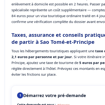
enlèvement à domicile est possible en 2 heures. Passer p
spécialisée représente un coût supplémentaire — compte
84 euros pour un visa touristique ordinaire traité en 4 jo
confirme une vérification complète du dossier avant envoi
Taxes, assurance et conseils pratiqu
de partir à Sao Tomé-et-Principe
Tous les hébergements touristiques appliquent une
taxe 
2,1 euros par personne et par jour
. Si votre itinéraire in
Príncipe, ajoutez une taxe de tourisme de
5 euros par p
réglée directement à l'hôtel. Prévoyez ces montants en e
éviter les frictions sur place.
Démarrez votre pré-demande
1
Cette demande est pour :
Nécessaire