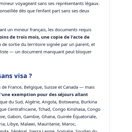
mineur voyageant sans ses représentants légaux.
nseillée dès que l'enfant part sans ses deux
ant un mineur français, les documents requis
ins de trois mois, une copie de l'acte de
n de sortie du territoire signée par un parent, et
tte liste — un document manquant peut bloquer
ans visa ?
nts de France, Belgique, Suisse et Canada — mais
d'une exemption pour des séjours allant
frique du Sud, Algérie, Angola, Botswana, Burkina
que Centrafricaine, Tchad, Congo Kinshasa, Congo
iopie, Gabon, Gambie, Ghana, Guinée Équatoriale,
ia, Libye, Malawi, Mauritanie, Maroc,
da, Sénégal, Sierra Leone, Somalie, Soudan du