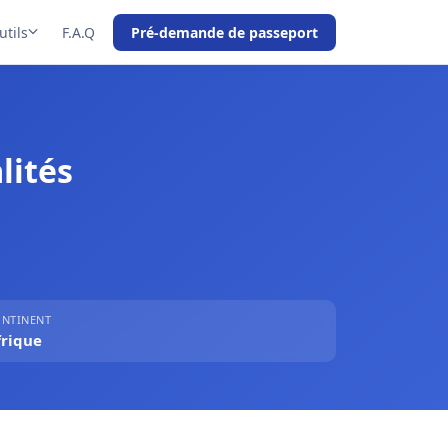
utils
F.A.Q
Pré-demande de passeport
lités
NTINENT
frique