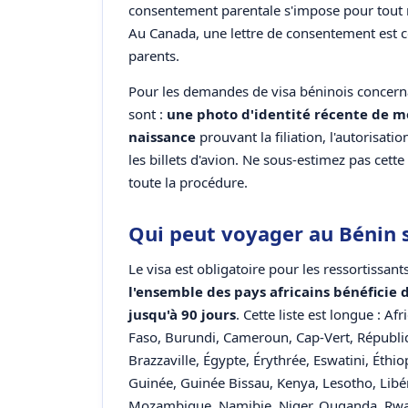
consentement parentale s'impose pour tout 
Au Canada, une lettre de consentement est co
parents.
Pour les demandes de visa béninois concern
sont :
une photo d'identité récente de mo
naissance
prouvant la filiation, l'autorisatio
les billets d'avion. Ne sous-estimez pas ce
toute la procédure.
Qui peut voyager au Bénin s
Le visa est obligatoire pour les ressortissa
l'ensemble des pays africains bénéficie 
jusqu'à 90 jours
. Cette liste est longue : A
Faso, Burundi, Cameroun, Cap-Vert, Républi
Brazzaville, Égypte, Érythrée, Eswatini, Éth
Guinée, Guinée Bissau, Kenya, Lesotho, Libér
Mozambique, Namibie, Niger, Ouganda, Rwan