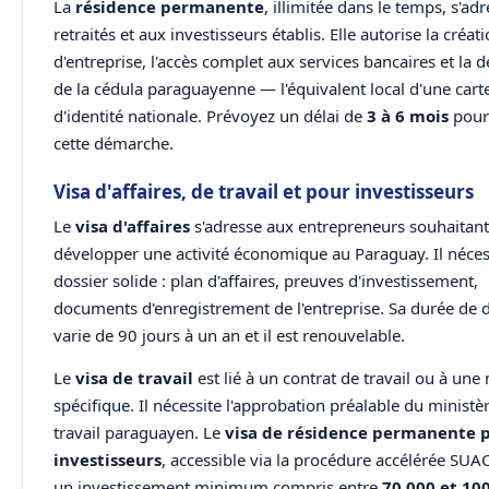
La
résidence permanente
, illimitée dans le temps, s'ad
retraités et aux investisseurs établis. Elle autorise la créat
d'entreprise, l'accès complet aux services bancaires et la d
de la cédula paraguayenne — l'équivalent local d'une cart
d'identité nationale. Prévoyez un délai de
3 à 6 mois
pour 
cette démarche.
Visa d'affaires, de travail et pour investisseurs
Le
visa d'affaires
s'adresse aux entrepreneurs souhaitant
développer une activité économique au Paraguay. Il néces
dossier solide : plan d'affaires, preuves d'investissement,
documents d'enregistrement de l'entreprise. Sa durée de 
varie de 90 jours à un an et il est renouvelable.
Le
visa de travail
est lié à un contrat de travail ou à une
spécifique. Il nécessite l'approbation préalable du ministè
travail paraguayen. Le
visa de résidence permanente 
investisseurs
, accessible via la procédure accélérée SUA
un investissement minimum compris entre
70 000 et 10