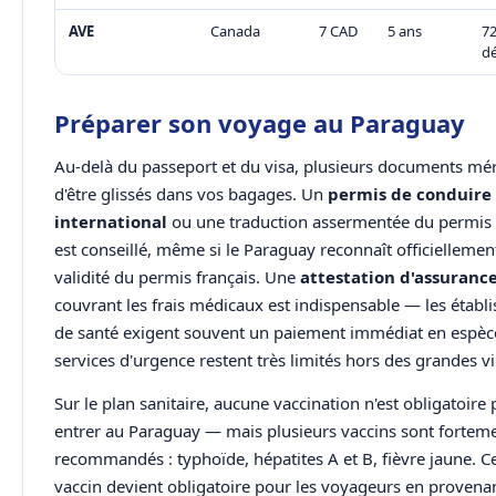
AVE
Canada
7 CAD
5 ans
72
d
Préparer son voyage au Paraguay
Au-delà du passeport et du visa, plusieurs documents mér
d'être glissés dans vos bagages. Un
permis de conduire
international
ou une traduction assermentée du permis 
est conseillé, même si le Paraguay reconnaît officiellement
validité du permis français. Une
attestation d'assuranc
couvrant les frais médicaux est indispensable — les établ
de santé exigent souvent un paiement immédiat en espèces
services d'urgence restent très limités hors des grandes vil
Sur le plan sanitaire, aucune vaccination n'est obligatoire
entrer au Paraguay — mais plusieurs vaccins sont fortem
recommandés : typhoïde, hépatites A et B, fièvre jaune. C
vaccin devient obligatoire pour les voyageurs en provena