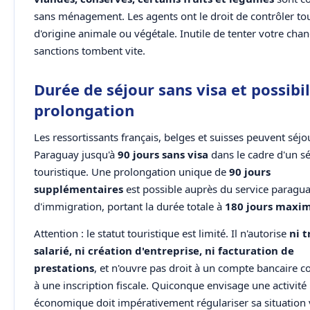
sans ménagement. Les agents ont le droit de contrôler to
d'origine animale ou végétale. Inutile de tenter votre chanc
sanctions tombent vite.
Durée de séjour sans visa et possibil
prolongation
Les ressortissants français, belges et suisses peuvent séj
Paraguay jusqu'à
90 jours sans visa
dans le cadre d'un s
touristique. Une prolongation unique de
90 jours
supplémentaires
est possible auprès du service paragu
d'immigration, portant la durée totale à
180 jours max
Attention : le statut touristique est limité. Il n'autorise
ni t
salarié, ni création d'entreprise, ni facturation de
prestations
, et n'ouvre pas droit à un compte bancaire c
à une inscription fiscale. Quiconque envisage une activité
économique doit impérativement régulariser sa situation 