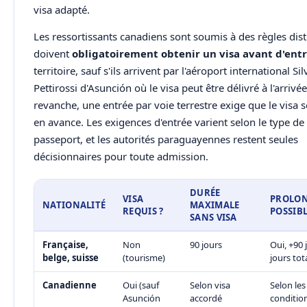
visa adapté.
Les ressortissants canadiens sont soumis à des règles disti
doivent
obligatoirement obtenir un visa avant d'ent
territoire, sauf s'ils arrivent par l'aéroport international Sil
Pettirossi d'Asunción où le visa peut être délivré à l'arrivée
revanche, une entrée par voie terrestre exige que le visa 
en avance. Les exigences d'entrée varient selon le type de
passeport, et les autorités paraguayennes restent seules
décisionnaires pour toute admission.
DURÉE
VISA
PROLO
NATIONALITÉ
MAXIMALE
REQUIS ?
POSSIBL
SANS VISA
Française,
Non
90 jours
Oui, +90 
belge, suisse
(tourisme)
jours tot
Canadienne
Oui (sauf
Selon visa
Selon les
Asunción
accordé
condition