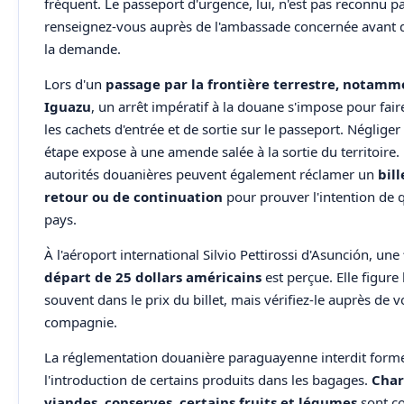
fréquent. Le passeport d'urgence, lui, n'est pas reconnu pa
renseignez-vous auprès de l'ambassade concernée avant d
la demande.
Lors d'un
passage par la frontière terrestre, notamm
Iguazu
, un arrêt impératif à la douane s'impose pour fai
les cachets d'entrée et de sortie sur le passeport. Négliger
étape expose à une amende salée à la sortie du territoire.
autorités douanières peuvent également réclamer un
bill
retour ou de continuation
pour prouver l'intention de q
pays.
À l'aéroport international Silvio Pettirossi d'Asunción, une
départ de 25 dollars américains
est perçue. Elle figure 
souvent dans le prix du billet, mais vérifiez-le auprès de v
compagnie.
La réglementation douanière paraguayenne interdit form
l'introduction de certains produits dans les bagages.
Char
viandes, conserves, certains fruits et légumes
sont c