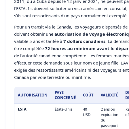
2011, ou à Cuba depuis le 12 janvier 2021, ne peuvent pas
l'ESTA. Ils doivent solliciter un visa américain en consula
s'ils sont ressortissants d'un pays normalement exempté.
Pour un transit via le Canada, les voyageurs dispensés de 
doivent obtenir une
autorisation de voyage électroniq
valable 5 ans et tarifée à
7 dollars canadiens
. La demand
être complétée
72 heures au minimum avant le dépar
de l'autorité canadienne compétente. Les femmes mariées
effectuer cette demande sous leur nom de jeune fille. L'AV
exigée des ressortissants américains ni des voyageurs ent
Canada par voie terrestre ou maritime.
PAYS
D
AUTORISATION
COÛT
VALIDITÉ
CONCERNÉ
D
ESTA
États-Unis
40
2 ans ou
72
USD
expiration
d
du
passeport