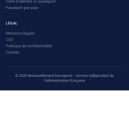
Carte d'identité ou passeport
Passeport par pays
LÉGAL
Mentions légales
CGV
Politique de confidentialité
Cookies
© 2026 Renouvellement Passeports – Service indépendant de
l'administration française