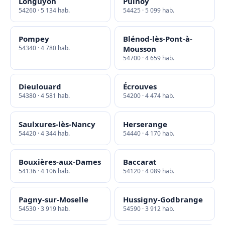
Longuyon
Pulnoy
54260 · 5 134 hab.
54425 · 5 099 hab.
Pompey
Blénod-lès-Pont-à-
54340 · 4 780 hab.
Mousson
54700 · 4 659 hab.
Dieulouard
Écrouves
54380 · 4 581 hab.
54200 · 4 474 hab.
Saulxures-lès-Nancy
Herserange
54420 · 4 344 hab.
54440 · 4 170 hab.
Bouxières-aux-Dames
Baccarat
54136 · 4 106 hab.
54120 · 4 089 hab.
Pagny-sur-Moselle
Hussigny-Godbrange
54530 · 3 919 hab.
54590 · 3 912 hab.