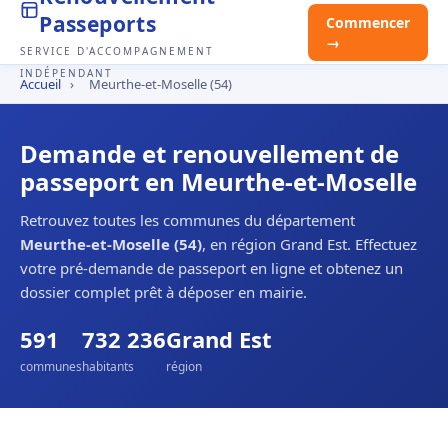
Passeports
Commencer
→
SERVICE D'ACCOMPAGNEMENT
INDÉPENDANT
Accueil
›
Meurthe-et-Moselle (54)
Demande et renouvellement de
passeport en Meurthe-et-Moselle
Retrouvez toutes les communes du département
Meurthe-et-Moselle (54)
, en région Grand Est. Effectuez
votre pré-demande de passeport en ligne et obtenez un
dossier complet prêt à déposer en mairie.
591
732 236
Grand Est
communes
habitants
région