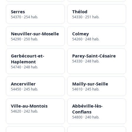
Serres
Thélod
54370 · 254 hab.
54330 · 251 hab.
Neuviller-sur-Moselle
Colmey
54290 · 250 hab.
54260 · 248 hab.
Gerbécourt-et-
Parey-Saint-Césaire
Haplemont
54330 · 248 hab.
54740 · 248 hab.
Ancerviller
Mailly-sur-Seille
54450 · 245 hab.
54610 · 245 hab.
Ville-au-Montois
Abbéville-lès-
54620 · 242 hab.
Conflans
54800 · 240 hab.