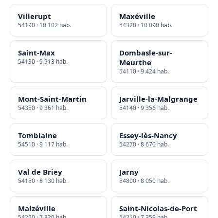
Villerupt
Maxéville
54190 · 10 102 hab.
54320 · 10 090 hab.
Saint-Max
Dombasle-sur-
54130 · 9 913 hab.
Meurthe
54110 · 9 424 hab.
Mont-Saint-Martin
Jarville-la-Malgrange
54350 · 9 361 hab.
54140 · 9 356 hab.
Tomblaine
Essey-lès-Nancy
54510 · 9 117 hab.
54270 · 8 670 hab.
Val de Briey
Jarny
54150 · 8 130 hab.
54800 · 8 050 hab.
Malzéville
Saint-Nicolas-de-Port
54220 · 7 820 hab.
54210 · 7 359 hab.