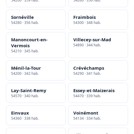
54200 · 359 hab.
54260 · 356 hab.
Sornéville
Fraimbois
54280 · 356 hab.
54300 · 348 hab.
Manoncourt-en-
Villecey-sur-Mad
Vermois
54890 · 344 hab.
54210 · 345 hab.
Ménil-la-Tour
Crévéchamps
54200 · 342 hab.
54290 · 341 hab.
Lay-Saint-Remy
Essey-et-Maizerais
54570 · 340 hab.
54470 · 339 hab.
Einvaux
Voinémont
54360 · 338 hab.
54134 · 334 hab.