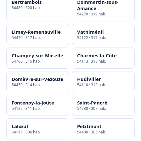
Bertrambois
Dommartin-sous-
54480 · 320 hab.
Amance
54770 · 319 hab.
Limey-Remenauville
Vathiménil
54470 · 317 hab.
54122 · 317 hab.
Champey-sur-Moselle
Charmes-la-Côte
54700 · 315 hab.
54113 · 315 hab.
Domèvre-sur-Vezouze
Hudiviller
54450 · 314 hab.
54110 · 313 hab.
Fontenoy-la-Joûte
Saint-Pancré
54122 · 311 hab.
54730 · 307 hab.
Lalœuf
Petitmont
54115 · 306 hab.
54480 · 305 hab.