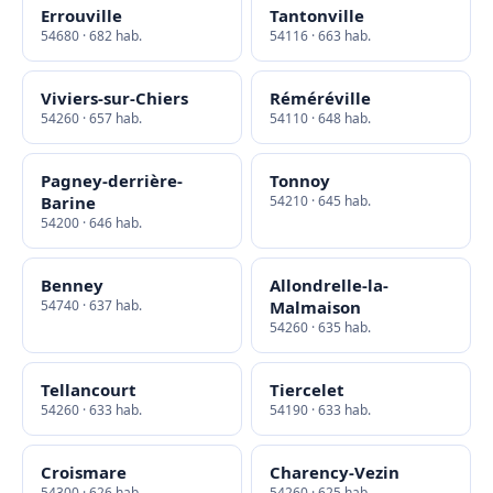
Errouville
Tantonville
54680 · 682 hab.
54116 · 663 hab.
Viviers-sur-Chiers
Réméréville
54260 · 657 hab.
54110 · 648 hab.
Pagney-derrière-
Tonnoy
Barine
54210 · 645 hab.
54200 · 646 hab.
Benney
Allondrelle-la-
54740 · 637 hab.
Malmaison
54260 · 635 hab.
Tellancourt
Tiercelet
54260 · 633 hab.
54190 · 633 hab.
Croismare
Charency-Vezin
54300 · 626 hab.
54260 · 625 hab.