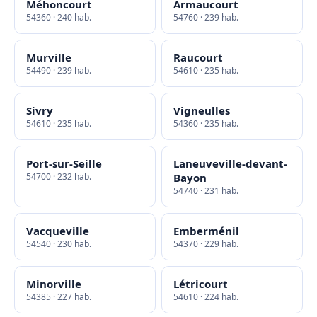
Méhoncourt
Armaucourt
54360 · 240 hab.
54760 · 239 hab.
Murville
Raucourt
54490 · 239 hab.
54610 · 235 hab.
Sivry
Vigneulles
54610 · 235 hab.
54360 · 235 hab.
Port-sur-Seille
Laneuveville-devant-
54700 · 232 hab.
Bayon
54740 · 231 hab.
Vacqueville
Emberménil
54540 · 230 hab.
54370 · 229 hab.
Minorville
Létricourt
54385 · 227 hab.
54610 · 224 hab.