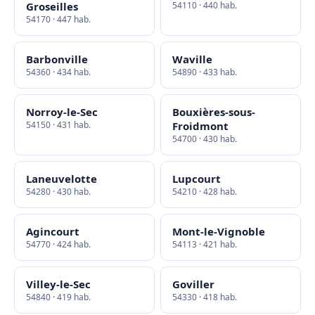
Groseilles
54110 · 440 hab.
54170 · 447 hab.
Barbonville
Waville
54360 · 434 hab.
54890 · 433 hab.
Norroy-le-Sec
Bouxières-sous-
54150 · 431 hab.
Froidmont
54700 · 430 hab.
Laneuvelotte
Lupcourt
54280 · 430 hab.
54210 · 428 hab.
Agincourt
Mont-le-Vignoble
54770 · 424 hab.
54113 · 421 hab.
Villey-le-Sec
Goviller
54840 · 419 hab.
54330 · 418 hab.