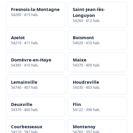
Fresnois-la-Montagne
Saint-Jean-lès-
54260 · 415 hab.
Longuyon
54260 · 412 hab.
Azelot
Boismont
54210 · 411 hab.
54620 · 410 hab.
Domèvre-en-Haye
Maixe
54385 · 410 hab.
54370 · 409 hab.
Lemainville
Houdreville
54740 · 407 hab.
54330 · 403 hab.
Deuxville
Flin
54370 · 400 hab.
54122 · 398 hab.
Courbesseaux
Montenoy
54110 · 397 hab.
54760 · 397 hab.