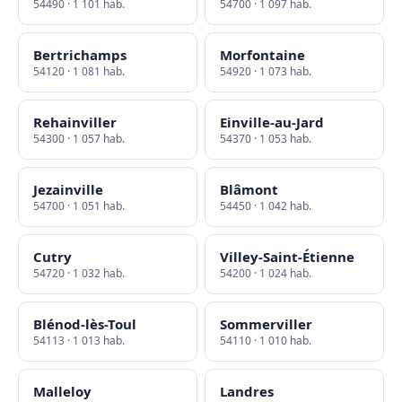
54490 · 1 101 hab.
54700 · 1 097 hab.
Bertrichamps
Morfontaine
54120 · 1 081 hab.
54920 · 1 073 hab.
Rehainviller
Einville-au-Jard
54300 · 1 057 hab.
54370 · 1 053 hab.
Jezainville
Blâmont
54700 · 1 051 hab.
54450 · 1 042 hab.
Cutry
Villey-Saint-Étienne
54720 · 1 032 hab.
54200 · 1 024 hab.
Blénod-lès-Toul
Sommerviller
54113 · 1 013 hab.
54110 · 1 010 hab.
Malleloy
Landres