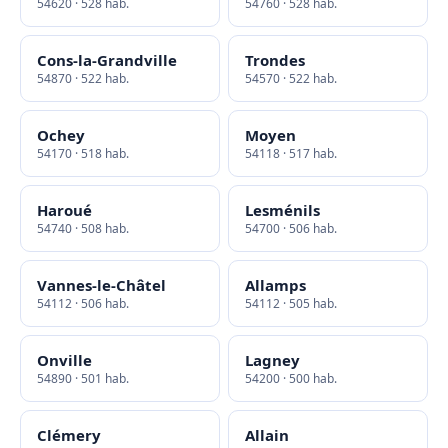
54620 · 528 hab.
54760 · 528 hab.
Cons-la-Grandville
Trondes
54870 · 522 hab.
54570 · 522 hab.
Ochey
Moyen
54170 · 518 hab.
54118 · 517 hab.
Haroué
Lesménils
54740 · 508 hab.
54700 · 506 hab.
Vannes-le-Châtel
Allamps
54112 · 506 hab.
54112 · 505 hab.
Onville
Lagney
54890 · 501 hab.
54200 · 500 hab.
Clémery
Allain