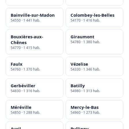
Bainville-sur-Madon
Colombey-les-Belles
54550 · 1 441 hab.
54170 · 1 416 hab.
Bouxières-aux-
Giraumont
Chênes
54780 · 1 380 hab.
54770 · 1 415 hab.
Faulx
Vézelise
54760 · 1 370 hab.
54330 · 1 346 hab.
Gerbéviller
Batilly
54830 · 1 316 hab.
54980 · 1 313 hab.
Méréville
Mercy-le-Bas
54850 · 1 288 hab.
54960 · 1 273 hab.
Avril
Pulligny