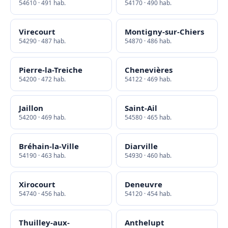
54610 · 491 hab.
54170 · 490 hab.
Virecourt
Montigny-sur-Chiers
54290 · 487 hab.
54870 · 486 hab.
Pierre-la-Treiche
Chenevières
54200 · 472 hab.
54122 · 469 hab.
Jaillon
Saint-Ail
54200 · 469 hab.
54580 · 465 hab.
Bréhain-la-Ville
Diarville
54190 · 463 hab.
54930 · 460 hab.
Xirocourt
Deneuvre
54740 · 456 hab.
54120 · 454 hab.
Thuilley-aux-
Anthelupt