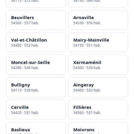
54115 · 572 hab.
54130 · 566 hab.
Beuvillers
Arnaville
54560 · 557 hab.
54530 · 556 hab.
Val-et-Châtillon
Mairy-Mainville
54480 · 552 hab.
54150 · 551 hab.
Moncel-sur-Seille
Xermaménil
54280 · 548 hab.
54300 · 539 hab.
Bulligny
Aingeray
54113 · 538 hab.
54460 · 532 hab.
Cerville
Fillières
54420 · 531 hab.
54560 · 531 hab.
Baslieux
Moivrons