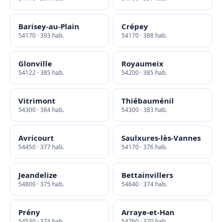
Barisey-au-Plain
Crépey
54170 · 393 hab.
54170 · 388 hab.
Glonville
Royaumeix
54122 · 385 hab.
54200 · 385 hab.
Vitrimont
Thiébauménil
54300 · 384 hab.
54300 · 383 hab.
Avricourt
Saulxures-lès-Vannes
54450 · 377 hab.
54170 · 376 hab.
Jeandelize
Bettainvillers
54800 · 375 hab.
54640 · 374 hab.
Prény
Arraye-et-Han
54530 · 374 hab.
54760 · 370 hab.