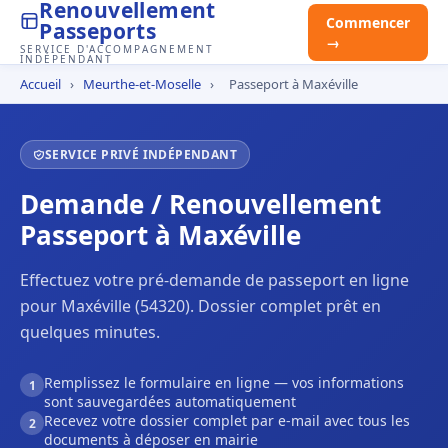
Renouvellement
Commencer
Passeports
→
SERVICE D'ACCOMPAGNEMENT
INDÉPENDANT
Accueil
›
Meurthe-et-Moselle
›
Passeport à Maxéville
SERVICE PRIVÉ INDÉPENDANT
Demande / Renouvellement
Passeport à Maxéville
Effectuez votre pré-demande de passeport en ligne
pour Maxéville (54320). Dossier complet prêt en
quelques minutes.
Remplissez le formulaire en ligne — vos informations
1
sont sauvegardées automatiquement
Recevez votre dossier complet par e-mail avec tous les
2
documents à déposer en mairie