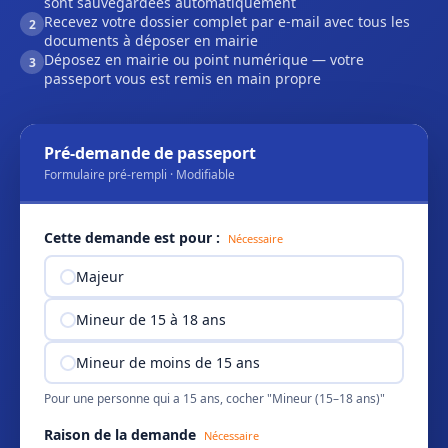
sont sauvegardées automatiquement
Recevez votre dossier complet par e-mail avec tous les
2
documents à déposer en mairie
Déposez en mairie ou point numérique — votre
3
passeport vous est remis en main propre
Pré-demande de passeport
Formulaire pré-rempli · Modifiable
Cette demande est pour :
Nécessaire
Majeur
Mineur de 15 à 18 ans
Mineur de moins de 15 ans
Pour une personne qui a 15 ans, cocher "Mineur (15–18 ans)"
Raison de la demande
Nécessaire