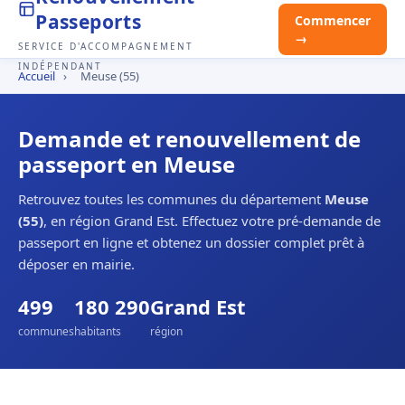
Passeports
Commencer
→
SERVICE D'ACCOMPAGNEMENT
INDÉPENDANT
Accueil
›
Meuse (55)
Demande et renouvellement de
passeport en Meuse
Retrouvez toutes les communes du département
Meuse
(55)
, en région Grand Est. Effectuez votre pré-demande de
passeport en ligne et obtenez un dossier complet prêt à
déposer en mairie.
499
180 290
Grand Est
communes
habitants
région