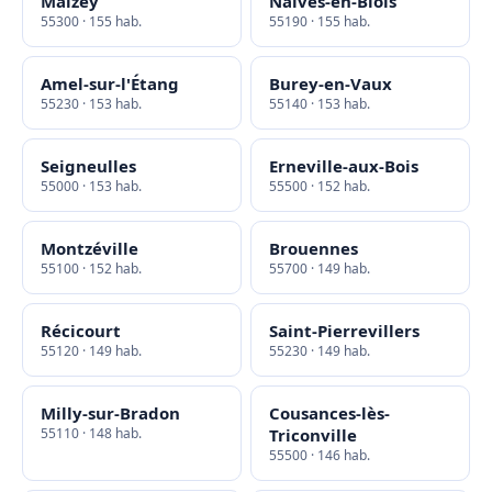
Maizey
Naives-en-Blois
55300 · 155 hab.
55190 · 155 hab.
Amel-sur-l'Étang
Burey-en-Vaux
55230 · 153 hab.
55140 · 153 hab.
Seigneulles
Erneville-aux-Bois
55000 · 153 hab.
55500 · 152 hab.
Montzéville
Brouennes
55100 · 152 hab.
55700 · 149 hab.
Récicourt
Saint-Pierrevillers
55120 · 149 hab.
55230 · 149 hab.
Milly-sur-Bradon
Cousances-lès-
55110 · 148 hab.
Triconville
55500 · 146 hab.