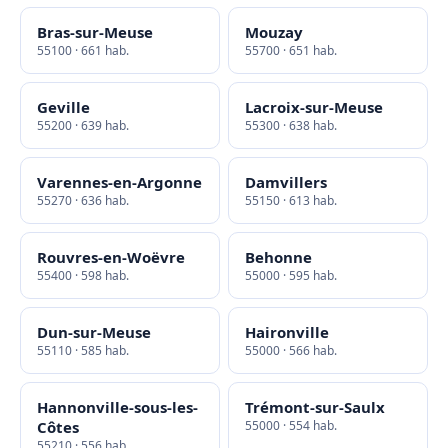
Bras-sur-Meuse
Mouzay
55100 · 661 hab.
55700 · 651 hab.
Geville
Lacroix-sur-Meuse
55200 · 639 hab.
55300 · 638 hab.
Varennes-en-Argonne
Damvillers
55270 · 636 hab.
55150 · 613 hab.
Rouvres-en-Woëvre
Behonne
55400 · 598 hab.
55000 · 595 hab.
Dun-sur-Meuse
Haironville
55110 · 585 hab.
55000 · 566 hab.
Hannonville-sous-les-
Trémont-sur-Saulx
Côtes
55000 · 554 hab.
55210 · 556 hab.