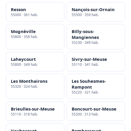
Resson
Nançois-sur-Ornain
55000 · 361 hab.
55500 · 359 hab.
Mognéville
Billy-sous-
55800 · 358 hab.
Mangiennes
55230 · 349 hab.
Laheycourt
Sivry-sur-Meuse
55800 · 349 hab.
55110 · 341 hab.
Les Monthairons
Les Souhesmes-
55320 · 324 hab.
Rampont
55220 · 321 hab.
Brieulles-sur-Meuse
Boncourt-sur-Meuse
55110 · 318 hab.
55200 · 313 hab.
Vaubecourt
Rembercourt-