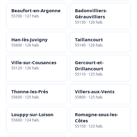
Beaufort-en-Argonne
Badonvilliers-
55700 · 127 hab.
Gérauvilliers
55130 · 126 hab.
Han-lès-Juvigny
Taillancourt
55600 · 126 hab.
55140 · 126 hab.
Ville-sur-Cousances
Gercourt-et-
55120 · 126 hab.
Drillancourt
55110 · 125 hab.
Thonne-les-Près
Villers-aux-Vents
55600 · 125 hab.
55800 · 125 hab.
Louppy-sur-Loison
Romagne-sous-les-
55600 · 124 hab.
Côtes
55150 · 123 hab.