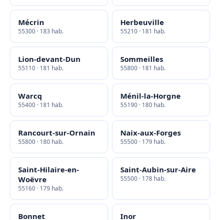
Mécrin
Herbeuville
55300 · 183 hab.
55210 · 181 hab.
Lion-devant-Dun
Sommeilles
55110 · 181 hab.
55800 · 181 hab.
Warcq
Ménil-la-Horgne
55400 · 181 hab.
55190 · 180 hab.
Rancourt-sur-Ornain
Naix-aux-Forges
55800 · 180 hab.
55500 · 179 hab.
Saint-Hilaire-en-
Saint-Aubin-sur-Aire
Woëvre
55500 · 178 hab.
55160 · 179 hab.
Bonnet
Inor