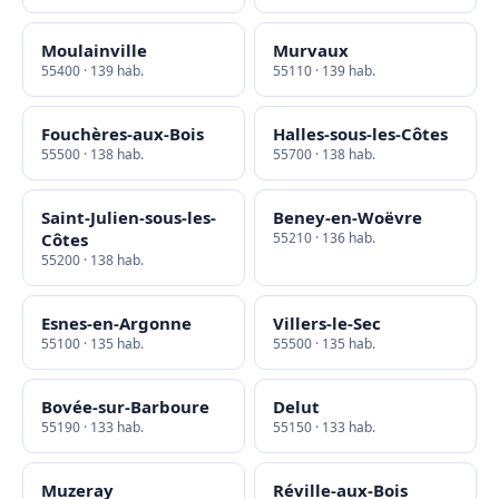
Moulainville
Murvaux
55400 · 139 hab.
55110 · 139 hab.
Fouchères-aux-Bois
Halles-sous-les-Côtes
55500 · 138 hab.
55700 · 138 hab.
Saint-Julien-sous-les-
Beney-en-Woëvre
Côtes
55210 · 136 hab.
55200 · 138 hab.
Esnes-en-Argonne
Villers-le-Sec
55100 · 135 hab.
55500 · 135 hab.
Bovée-sur-Barboure
Delut
55190 · 133 hab.
55150 · 133 hab.
Muzeray
Réville-aux-Bois