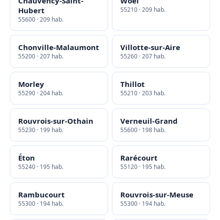
Chauvency-Saint-
Woël
Hubert
55210 · 209 hab.
55600 · 209 hab.
Chonville-Malaumont
Villotte-sur-Aire
55200 · 207 hab.
55260 · 207 hab.
Morley
Thillot
55290 · 204 hab.
55210 · 203 hab.
Rouvrois-sur-Othain
Verneuil-Grand
55230 · 199 hab.
55600 · 198 hab.
Éton
Rarécourt
55240 · 195 hab.
55120 · 195 hab.
Rambucourt
Rouvrois-sur-Meuse
55300 · 194 hab.
55300 · 194 hab.