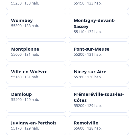
55230 · 133 hab.
55150 · 133 hab.
Woimbey
Montigny-devant-
55300 · 133 hab.
Sassey
55110 · 132 hab.
Montplonne
Pont-sur-Meuse
55000 · 131 hab.
55200 · 131 hab.
Ville-en-Woëvre
Nicey-sur-Aire
55160 · 131 hab.
55260 · 130 hab.
Damloup
Frémeréville-sous-les-
55400 · 129 hab.
Côtes
55200 · 129 hab.
Juvigny-en-Perthois
Remoiville
55170 · 129 hab.
55600 · 128 hab.