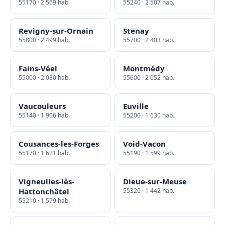
55170 · 2 569 hab.
55240 · 2 507 hab.
Revigny-sur-Ornain
Stenay
55800 · 2 499 hab.
55700 · 2 403 hab.
Fains-Véel
Montmédy
55000 · 2 080 hab.
55600 · 2 052 hab.
Vaucouleurs
Euville
55140 · 1 906 hab.
55200 · 1 630 hab.
Cousances-les-Forges
Void-Vacon
55170 · 1 621 hab.
55190 · 1 599 hab.
Vigneulles-lès-
Dieue-sur-Meuse
Hattonchâtel
55320 · 1 442 hab.
55210 · 1 579 hab.