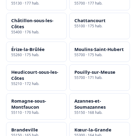
55130 · 177 hab.
55700 · 177 hab.
Châtillon-sous-les-
Chattancourt
Côtes
55100 · 175 hab.
55400 · 176 hab.
Érize-la-Brûlée
Moulins-Saint-Hubert
55260 · 175 hab.
55700 · 175 hab.
Heudicourt-sous-les-
Pouilly-sur-Meuse
Côtes
55700 · 171 hab.
55210 · 172 hab.
Romagne-sous-
Azannes-et-
Montfaucon
Soumazannes
55110 · 170 hab.
55150 · 168 hab.
Brandeville
Kœur-la-Grande
55150 · 165 hab.
55300 · 164 hab.