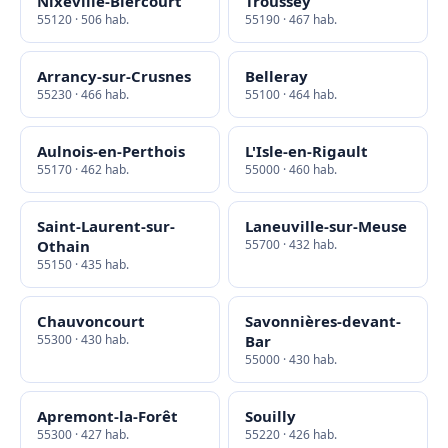
Nixéville-Blercourt
Troussey
55120 · 506 hab.
55190 · 467 hab.
Arrancy-sur-Crusnes
Belleray
55230 · 466 hab.
55100 · 464 hab.
Aulnois-en-Perthois
L'Isle-en-Rigault
55170 · 462 hab.
55000 · 460 hab.
Saint-Laurent-sur-
Laneuville-sur-Meuse
Othain
55700 · 432 hab.
55150 · 435 hab.
Chauvoncourt
Savonnières-devant-
55300 · 430 hab.
Bar
55000 · 430 hab.
Apremont-la-Forêt
Souilly
55300 · 427 hab.
55220 · 426 hab.