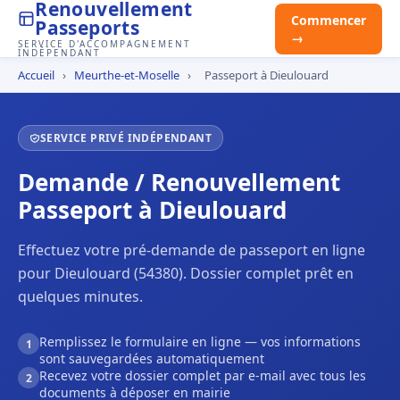
Renouvellement
Commencer
Passeports
→
SERVICE D'ACCOMPAGNEMENT
INDÉPENDANT
Accueil
›
Meurthe-et-Moselle
›
Passeport à Dieulouard
SERVICE PRIVÉ INDÉPENDANT
Demande / Renouvellement
Passeport à Dieulouard
Effectuez votre pré-demande de passeport en ligne
pour Dieulouard (54380). Dossier complet prêt en
quelques minutes.
Remplissez le formulaire en ligne — vos informations
1
sont sauvegardées automatiquement
Recevez votre dossier complet par e-mail avec tous les
2
documents à déposer en mairie