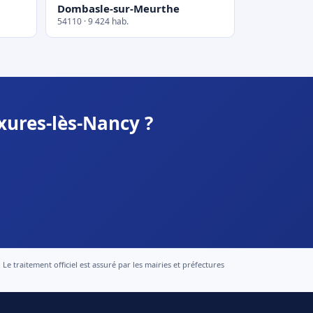
Dombasle-sur-Meurthe
54110 · 9 424 hab.
xures-lès-Nancy ?
 traitement officiel est assuré par les mairies et préfectures