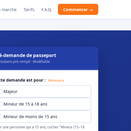
 marche
Tarifs
F.A.Q.
Commencer →
é-demande de passeport
mulaire pré-rempli · Modifiable
tte demande est pour :
Nécessaire
Majeur
Mineur de 15 à 18 ans
Mineur de moins de 15 ans
r une personne qui a 15 ans, cocher "Mineur (15–18