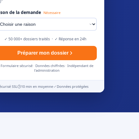
)"
ison de la demande
Nécessaire
✓ 50 000+ dossiers traités · ✓ Réponse en 24h
Préparer mon dossier
Formulaire sécurisé · Données chiffrées · Indépendant de
l'administration
écurisé SSL
10 min en moyenne
Données protégées