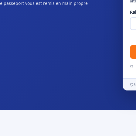
ans
e passeport vous est remis en main propre
Ra
S