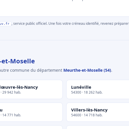
, service public officiel. Une fois votre créneau identifié, revenez prépa
uv.fr
et-Moselle
e autre commune du département
Meurthe-et-Moselle (54)
.
œuvre-lès-Nancy
Lunéville
· 29 942 hab.
54300 · 18 262 hab.
u
Villers-lès-Nancy
· 14 771 hab.
54600 · 14 718 hab.