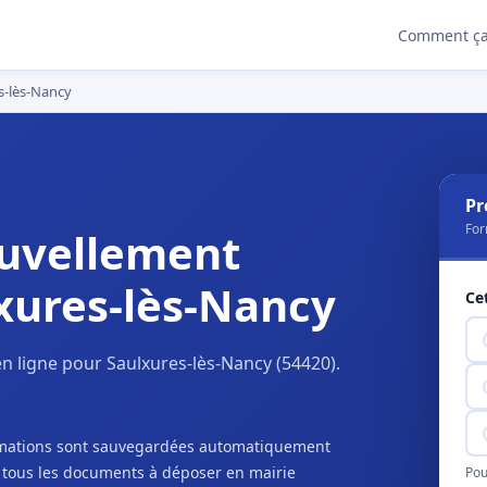
Comment ça
s-lès-Nancy
Pr
For
uvellement
xures-lès-Nancy
Ce
n ligne pour Saulxures-lès-Nancy (54420).
ormations sont sauvegardées automatiquement
c tous les documents à déposer en mairie
Pou