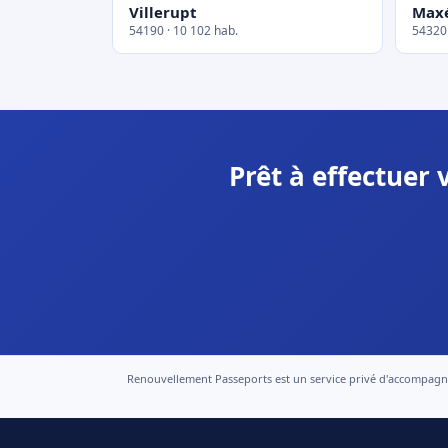
Villerupt
Maxé
54190 · 10 102 hab.
54320 
Prêt à effectuer
Renouvellement Passeports est un service privé d'accompagneme