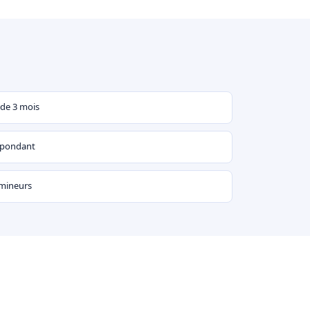
 de 3 mois
espondant
 mineurs