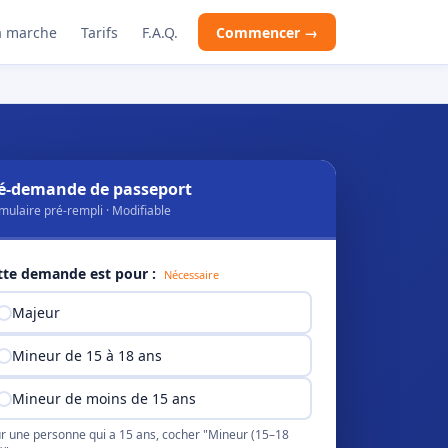
 marche
Tarifs
F.A.Q.
Commencer →
é-demande de passeport
mulaire pré-rempli · Modifiable
tte demande est pour :
Nécessaire
Majeur
Mineur de 15 à 18 ans
Mineur de moins de 15 ans
r une personne qui a 15 ans, cocher "Mineur (15–18