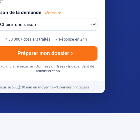
)"
ison de la demande
Nécessaire
✓ 50 000+ dossiers traités · ✓ Réponse en 24h
Préparer mon dossier
Formulaire sécurisé · Données chiffrées · Indépendant de
l'administration
écurisé SSL
10 min en moyenne
Données protégées