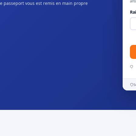
ans
e passeport vous est remis en main propre
Ra
S