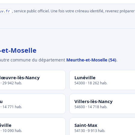
, service public officiel. Une fois votre créneau identifié, revenez prépa
uv.fr
et-Moselle
e autre commune du département
Meurthe-et-Moselle (54)
.
œuvre-lès-Nancy
Lunéville
· 29 942 hab.
54300 · 18 262 hab.
u
Villers-lès-Nancy
· 14 771 hab.
54600 · 14 718 hab.
ville
Saint-Max
· 10 090 hab.
54130 · 9 913 hab.