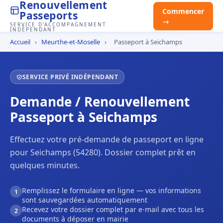
Renouvellement
Commencer
Passeports
→
SERVICE D'ACCOMPAGNEMENT
INDÉPENDANT
Accueil
›
Meurthe-et-Moselle
›
Passeport à Seichamps
SERVICE PRIVÉ INDÉPENDANT
Demande / Renouvellement
Passeport à Seichamps
Effectuez votre pré-demande de passeport en ligne
pour Seichamps (54280). Dossier complet prêt en
quelques minutes.
Remplissez le formulaire en ligne — vos informations
1
sont sauvegardées automatiquement
Recevez votre dossier complet par e-mail avec tous les
2
documents à déposer en mairie