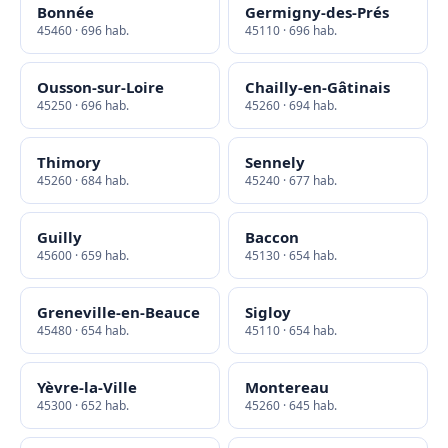
Bonnée
Germigny-des-Prés
45460 · 696 hab.
45110 · 696 hab.
Ousson-sur-Loire
Chailly-en-Gâtinais
45250 · 696 hab.
45260 · 694 hab.
Thimory
Sennely
45260 · 684 hab.
45240 · 677 hab.
Guilly
Baccon
45600 · 659 hab.
45130 · 654 hab.
Greneville-en-Beauce
Sigloy
45480 · 654 hab.
45110 · 654 hab.
Yèvre-la-Ville
Montereau
45300 · 652 hab.
45260 · 645 hab.