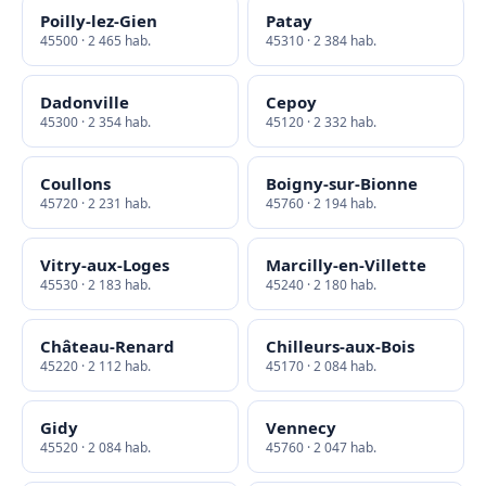
Poilly-lez-Gien
Patay
45500 · 2 465 hab.
45310 · 2 384 hab.
Dadonville
Cepoy
45300 · 2 354 hab.
45120 · 2 332 hab.
Coullons
Boigny-sur-Bionne
45720 · 2 231 hab.
45760 · 2 194 hab.
Vitry-aux-Loges
Marcilly-en-Villette
45530 · 2 183 hab.
45240 · 2 180 hab.
Château-Renard
Chilleurs-aux-Bois
45220 · 2 112 hab.
45170 · 2 084 hab.
Gidy
Vennecy
45520 · 2 084 hab.
45760 · 2 047 hab.