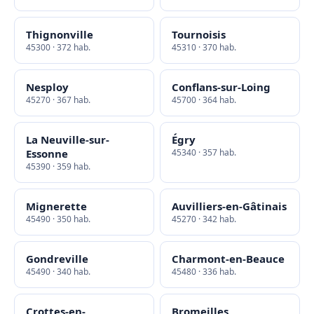
Thignonville
Tournoisis
45300 · 372 hab.
45310 · 370 hab.
Nesploy
Conflans-sur-Loing
45270 · 367 hab.
45700 · 364 hab.
La Neuville-sur-
Égry
Essonne
45340 · 357 hab.
45390 · 359 hab.
Mignerette
Auvilliers-en-Gâtinais
45490 · 350 hab.
45270 · 342 hab.
Gondreville
Charmont-en-Beauce
45490 · 340 hab.
45480 · 336 hab.
Crottes-en-
Bromeilles