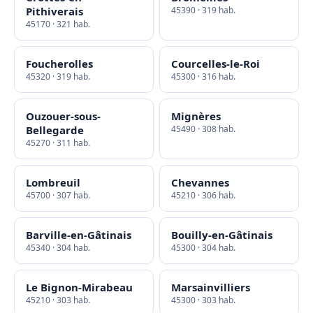
Pithiverais
45390 · 319 hab.
45170 · 321 hab.
Foucherolles
Courcelles-le-Roi
45320 · 319 hab.
45300 · 316 hab.
Ouzouer-sous-
Mignères
Bellegarde
45490 · 308 hab.
45270 · 311 hab.
Lombreuil
Chevannes
45700 · 307 hab.
45210 · 306 hab.
Barville-en-Gâtinais
Bouilly-en-Gâtinais
45340 · 304 hab.
45300 · 304 hab.
Le Bignon-Mirabeau
Marsainvilliers
45210 · 303 hab.
45300 · 303 hab.