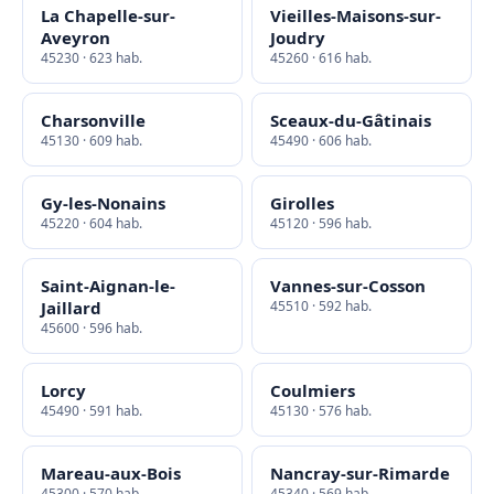
La Chapelle-sur-
Vieilles-Maisons-sur-
Aveyron
Joudry
45230 · 623 hab.
45260 · 616 hab.
Charsonville
Sceaux-du-Gâtinais
45130 · 609 hab.
45490 · 606 hab.
Gy-les-Nonains
Girolles
45220 · 604 hab.
45120 · 596 hab.
Saint-Aignan-le-
Vannes-sur-Cosson
Jaillard
45510 · 592 hab.
45600 · 596 hab.
Lorcy
Coulmiers
45490 · 591 hab.
45130 · 576 hab.
Mareau-aux-Bois
Nancray-sur-Rimarde
45300 · 570 hab.
45340 · 569 hab.