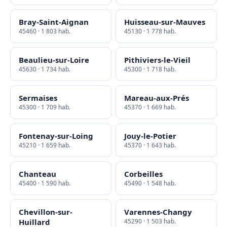
Bray-Saint-Aignan
Huisseau-sur-Mauves
45460 · 1 803 hab.
45130 · 1 778 hab.
Beaulieu-sur-Loire
Pithiviers-le-Vieil
45630 · 1 734 hab.
45300 · 1 718 hab.
Sermaises
Mareau-aux-Prés
45300 · 1 709 hab.
45370 · 1 669 hab.
Fontenay-sur-Loing
Jouy-le-Potier
45210 · 1 659 hab.
45370 · 1 643 hab.
Chanteau
Corbeilles
45400 · 1 590 hab.
45490 · 1 548 hab.
Chevillon-sur-
Varennes-Changy
Huillard
45290 · 1 503 hab.