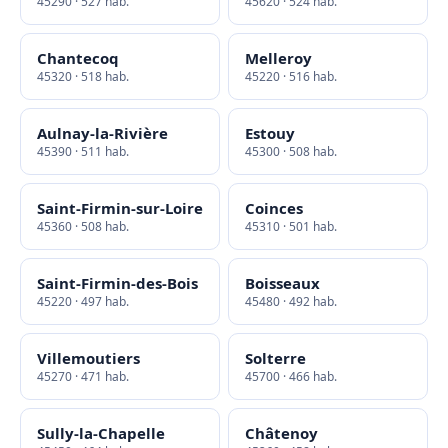
45290 · 527 hab.
45620 · 524 hab.
Chantecoq
Melleroy
45320 · 518 hab.
45220 · 516 hab.
Aulnay-la-Rivière
Estouy
45390 · 511 hab.
45300 · 508 hab.
Saint-Firmin-sur-Loire
Coinces
45360 · 508 hab.
45310 · 501 hab.
Saint-Firmin-des-Bois
Boisseaux
45220 · 497 hab.
45480 · 492 hab.
Villemoutiers
Solterre
45270 · 471 hab.
45700 · 466 hab.
Sully-la-Chapelle
Châtenoy