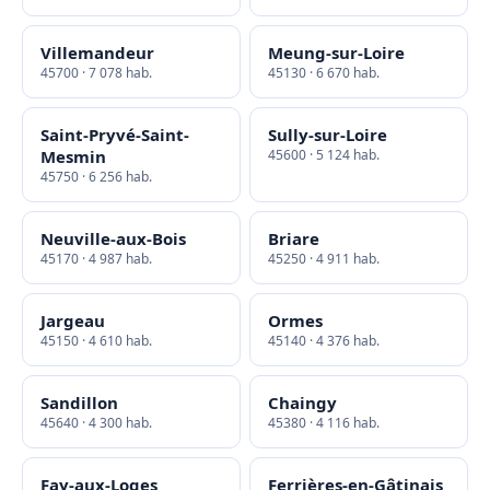
Villemandeur
Meung-sur-Loire
45700 · 7 078 hab.
45130 · 6 670 hab.
Saint-Pryvé-Saint-
Sully-sur-Loire
Mesmin
45600 · 5 124 hab.
45750 · 6 256 hab.
Neuville-aux-Bois
Briare
45170 · 4 987 hab.
45250 · 4 911 hab.
Jargeau
Ormes
45150 · 4 610 hab.
45140 · 4 376 hab.
Sandillon
Chaingy
45640 · 4 300 hab.
45380 · 4 116 hab.
Fay-aux-Loges
Ferrières-en-Gâtinais