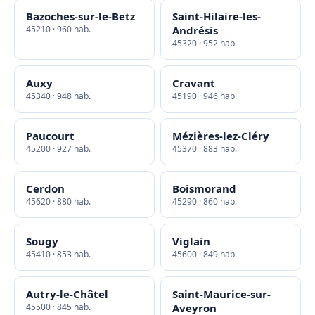
Bazoches-sur-le-Betz
Saint-Hilaire-les-
45210 · 960 hab.
Andrésis
45320 · 952 hab.
Auxy
Cravant
45340 · 948 hab.
45190 · 946 hab.
Paucourt
Mézières-lez-Cléry
45200 · 927 hab.
45370 · 883 hab.
Cerdon
Boismorand
45620 · 880 hab.
45290 · 860 hab.
Sougy
Viglain
45410 · 853 hab.
45600 · 849 hab.
Autry-le-Châtel
Saint-Maurice-sur-
45500 · 845 hab.
Aveyron