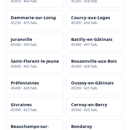
45450 · 464 hab.
45260 · 458 hab.
Dammarie-sur-Loing
Courcy-aux-Loges
45230 · 455 hab.
45300 · 454 hab.
Juranville
Batilly-en-Gâtinais
45340 · 450 hab.
45340 · 447 hab.
Saint-Florent-le-Jeune
Bouzonville-aux-Bois
45600 · 442 hab.
45300 · 428 hab.
Préfontaines
Oussoy-en-Gâtinais
45490 · 428 hab.
45290 · 425 hab.
Givraines
Cernoy-en-Berry
45300 · 423 hab.
45360 · 420 hab.
Beauchamps-sur-
Bondaroy