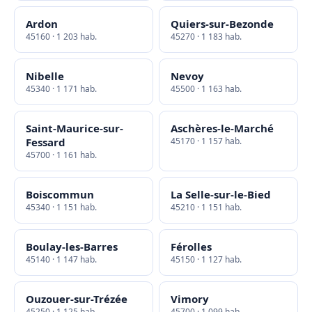
Ardon
Quiers-sur-Bezonde
45160 · 1 203 hab.
45270 · 1 183 hab.
Nibelle
Nevoy
45340 · 1 171 hab.
45500 · 1 163 hab.
Saint-Maurice-sur-
Aschères-le-Marché
Fessard
45170 · 1 157 hab.
45700 · 1 161 hab.
Boiscommun
La Selle-sur-le-Bied
45340 · 1 151 hab.
45210 · 1 151 hab.
Boulay-les-Barres
Férolles
45140 · 1 147 hab.
45150 · 1 127 hab.
Ouzouer-sur-Trézée
Vimory
45250 · 1 125 hab.
45700 · 1 099 hab.