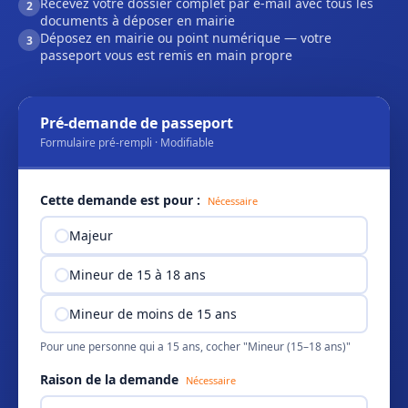
Recevez votre dossier complet par e-mail avec tous les
2
documents à déposer en mairie
Déposez en mairie ou point numérique — votre
3
passeport vous est remis en main propre
Pré-demande de passeport
Formulaire pré-rempli · Modifiable
Cette demande est pour :
Nécessaire
Majeur
Mineur de 15 à 18 ans
Mineur de moins de 15 ans
Pour une personne qui a 15 ans, cocher "Mineur (15–18 ans)"
Raison de la demande
Nécessaire