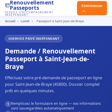
Renouvellement
Commencer
Passeports
→
SERVICE D'ACCOMPAGNEMENT
INDÉPENDANT
Accueil
›
Loiret
›
Passeport à Saint-Jean-de-Braye
SERVICE PRIVÉ INDÉPENDANT
Demande / Renouvellement
Passeport à Saint-Jean-de-
Braye
Effectuez votre pré-demande de passeport en ligne
pour Saint-Jean-de-Braye (45800). Dossier complet
prêt en quelques minutes.
Remplissez le formulaire en ligne — vos informations
1
sont sauvegardées automatiquement