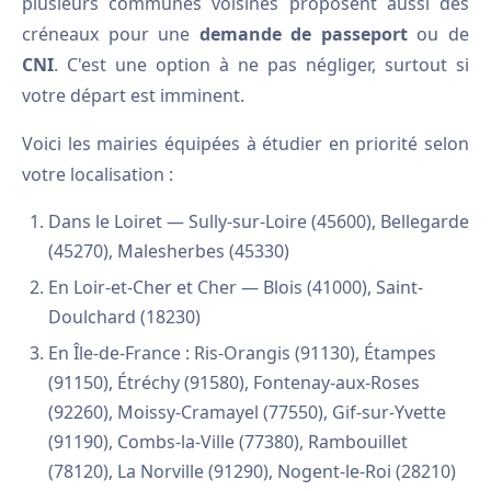
plusieurs communes voisines proposent aussi des
créneaux pour une
demande de passeport
ou de
CNI
. C'est une option à ne pas négliger, surtout si
votre départ est imminent.
Voici les mairies équipées à étudier en priorité selon
votre localisation :
Dans le Loiret — Sully-sur-Loire (45600), Bellegarde
(45270), Malesherbes (45330)
En Loir-et-Cher et Cher — Blois (41000), Saint-
Doulchard (18230)
En Île-de-France : Ris-Orangis (91130), Étampes
(91150), Étréchy (91580), Fontenay-aux-Roses
(92260), Moissy-Cramayel (77550), Gif-sur-Yvette
(91190), Combs-la-Ville (77380), Rambouillet
(78120), La Norville (91290), Nogent-le-Roi (28210)