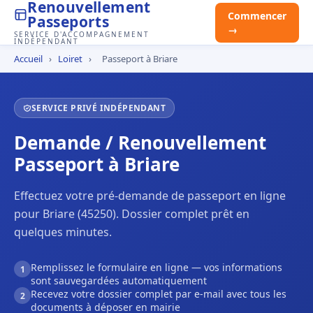
Renouvellement
Commencer
Passeports
→
SERVICE D'ACCOMPAGNEMENT
INDÉPENDANT
Accueil
›
Loiret
›
Passeport à Briare
SERVICE PRIVÉ INDÉPENDANT
Demande / Renouvellement
Passeport à Briare
Effectuez votre pré-demande de passeport en ligne
pour Briare (45250). Dossier complet prêt en
quelques minutes.
Remplissez le formulaire en ligne — vos informations
1
sont sauvegardées automatiquement
Recevez votre dossier complet par e-mail avec tous les
2
documents à déposer en mairie