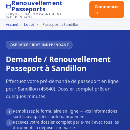
Renouvellement
Commencer
Passeports
→
SERVICE D'ACCOMPAGNEMENT
INDÉPENDANT
Accueil
›
Loiret
›
Passeport à Sandillon
SERVICE PRIVÉ INDÉPENDANT
Demande / Renouvellement
Passeport à Sandillon
Effectuez votre pré-demande de passeport en ligne
pour Sandillon (45640). Dossier complet prêt en
quelques minutes.
Remplissez le formulaire en ligne — vos informations
1
sont sauvegardées automatiquement
Recevez votre dossier complet par e-mail avec tous les
2
documents à déposer en mairie