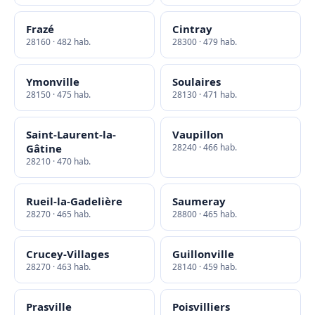
Frazé
Cintray
28160 · 482 hab.
28300 · 479 hab.
Ymonville
Soulaires
28150 · 475 hab.
28130 · 471 hab.
Saint-Laurent-la-
Vaupillon
Gâtine
28240 · 466 hab.
28210 · 470 hab.
Rueil-la-Gadelière
Saumeray
28270 · 465 hab.
28800 · 465 hab.
Crucey-Villages
Guillonville
28270 · 463 hab.
28140 · 459 hab.
Prasville
Poisvilliers