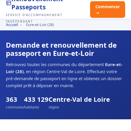
Passeports
Commencer
→
SERVICE D'ACCOMPAGNEMENT
INDÉPENDANT
Accueil
›
Eure-et-Loir (28)
Demande et renouvellement de
passeport en Eure-et-Loir
Retrouvez toutes les communes du département
Eure-et-
Loir (28)
, en région Centre-Val de Loire. Effectuez votre
pré-demande de passeport en ligne et obtenez un dossier
complet prêt à déposer en mairie.
363
433 129
Centre-Val de Loire
communes
habitants
région