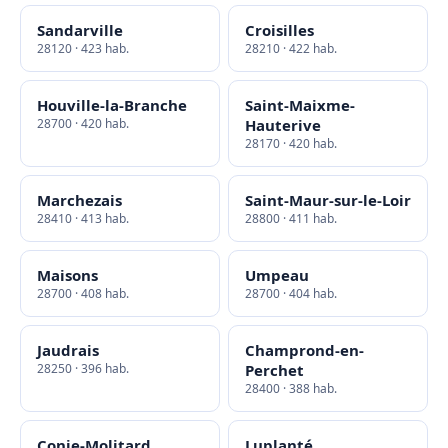
Sandarville
Croisilles
28120 · 423 hab.
28210 · 422 hab.
Houville-la-Branche
Saint-Maixme-
28700 · 420 hab.
Hauterive
28170 · 420 hab.
Marchezais
Saint-Maur-sur-le-Loir
28410 · 413 hab.
28800 · 411 hab.
Maisons
Umpeau
28700 · 408 hab.
28700 · 404 hab.
Jaudrais
Champrond-en-
28250 · 396 hab.
Perchet
28400 · 388 hab.
Conie-Molitard
Luplanté