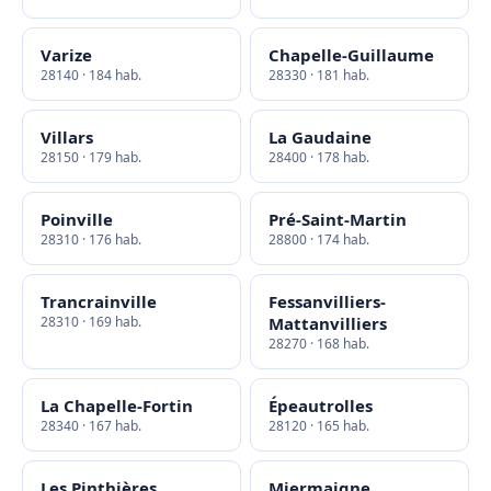
Varize
Chapelle-Guillaume
28140 · 184 hab.
28330 · 181 hab.
Villars
La Gaudaine
28150 · 179 hab.
28400 · 178 hab.
Poinville
Pré-Saint-Martin
28310 · 176 hab.
28800 · 174 hab.
Trancrainville
Fessanvilliers-
28310 · 169 hab.
Mattanvilliers
28270 · 168 hab.
La Chapelle-Fortin
Épeautrolles
28340 · 167 hab.
28120 · 165 hab.
Les Pinthières
Miermaigne