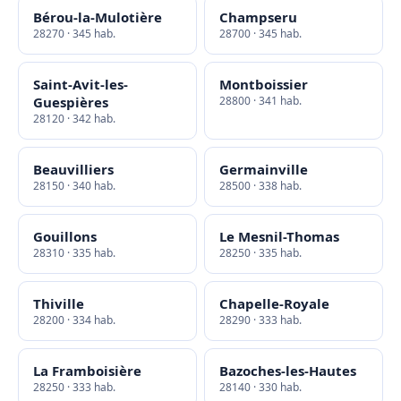
Bérou-la-Mulotière
Champseru
28270 · 345 hab.
28700 · 345 hab.
Saint-Avit-les-
Montboissier
Guespières
28800 · 341 hab.
28120 · 342 hab.
Beauvilliers
Germainville
28150 · 340 hab.
28500 · 338 hab.
Gouillons
Le Mesnil-Thomas
28310 · 335 hab.
28250 · 335 hab.
Thiville
Chapelle-Royale
28200 · 334 hab.
28290 · 333 hab.
La Framboisière
Bazoches-les-Hautes
28250 · 333 hab.
28140 · 330 hab.