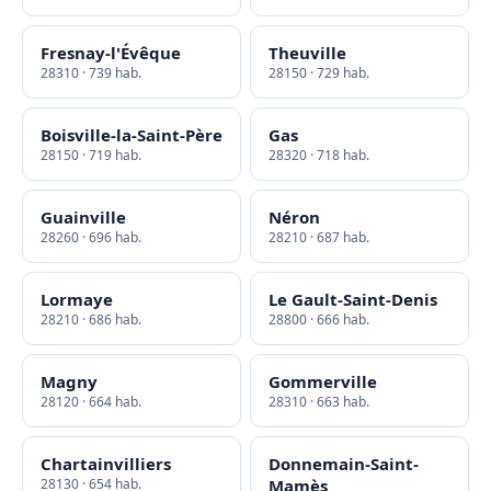
Fresnay-l'Évêque
Theuville
28310 · 739 hab.
28150 · 729 hab.
Boisville-la-Saint-Père
Gas
28150 · 719 hab.
28320 · 718 hab.
Guainville
Néron
28260 · 696 hab.
28210 · 687 hab.
Lormaye
Le Gault-Saint-Denis
28210 · 686 hab.
28800 · 666 hab.
Magny
Gommerville
28120 · 664 hab.
28310 · 663 hab.
Chartainvilliers
Donnemain-Saint-
28130 · 654 hab.
Mamès