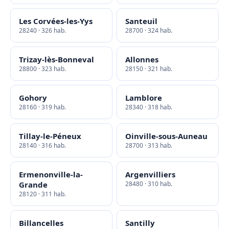
Les Corvées-les-Yys
Santeuil
28240 · 326 hab.
28700 · 324 hab.
Trizay-lès-Bonneval
Allonnes
28800 · 323 hab.
28150 · 321 hab.
Gohory
Lamblore
28160 · 319 hab.
28340 · 318 hab.
Tillay-le-Péneux
Oinville-sous-Auneau
28140 · 316 hab.
28700 · 313 hab.
Ermenonville-la-
Argenvilliers
Grande
28480 · 310 hab.
28120 · 311 hab.
Billancelles
Santilly