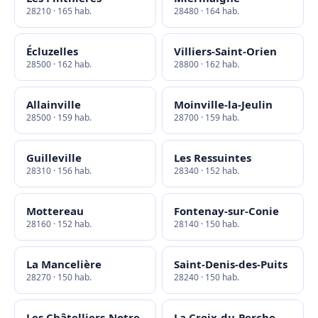
28210 · 165 hab.
28480 · 164 hab.
Écluzelles
Villiers-Saint-Orien
28500 · 162 hab.
28800 · 162 hab.
Allainville
Moinville-la-Jeulin
28500 · 159 hab.
28700 · 159 hab.
Guilleville
Les Ressuintes
28310 · 156 hab.
28340 · 152 hab.
Mottereau
Fontenay-sur-Conie
28160 · 152 hab.
28140 · 150 hab.
La Mancelière
Saint-Denis-des-Puits
28270 · 150 hab.
28240 · 150 hab.
Les Châtelliers-Notre-
La Croix-du-Perche