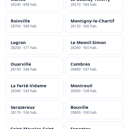
28240 · 608 hab.
28210 · 594 hab.
Roinville
Montigny-le-Chartif
28700 · 588 hab.
28120 · 586 hab.
Logron
Le Mesnil-Simon
28200 · 577 hab.
28260 · 565 hab.
Ouarville
Combres
28150 · 548 hab.
28480 · 547 hab.
La Ferté-Vidame
Montreuil
28340 · 543 hab.
28500 · 538 hab.
Serazereux
Bouville
28170 · 536 hab.
28800 · 530 hab.
Saint-Maurice-Saint-
Senantes