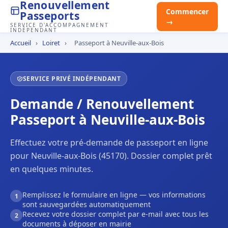
Renouvellement
Commencer
Passeports
→
SERVICE D'ACCOMPAGNEMENT
INDÉPENDANT
Accueil
›
Loiret
›
Passeport à Neuville-aux-Bois
SERVICE PRIVÉ INDÉPENDANT
Demande / Renouvellement
Passeport à Neuville-aux-Bois
Effectuez votre pré-demande de passeport en ligne
pour Neuville-aux-Bois (45170). Dossier complet prêt
en quelques minutes.
Remplissez le formulaire en ligne — vos informations
1
sont sauvegardées automatiquement
Recevez votre dossier complet par e-mail avec tous les
2
documents à déposer en mairie