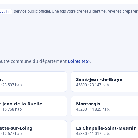
, service public officiel. Une fois votre créneau identifié, revenez prépa
uv.fr
e autre commune du département
Loiret (45)
.
et
Saint-Jean-de-Braye
· 23 507 hab.
45800 · 23 147 hab.
t-Jean-de-la-Ruelle
Montargis
· 16 768 hab.
45200 · 14 825 hab.
ette-sur-Loing
La Chapelle-Saint-Mesmin
· 12 677 hab.
45380 · 11 017 hab.