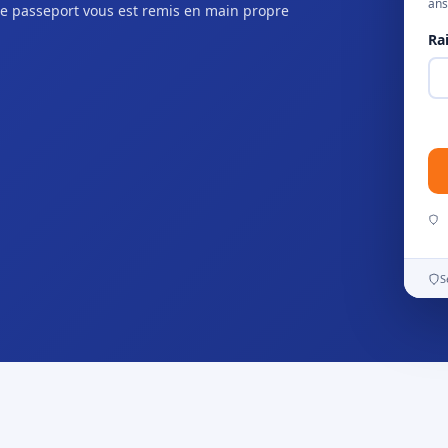
ans
e passeport vous est remis en main propre
Ra
S