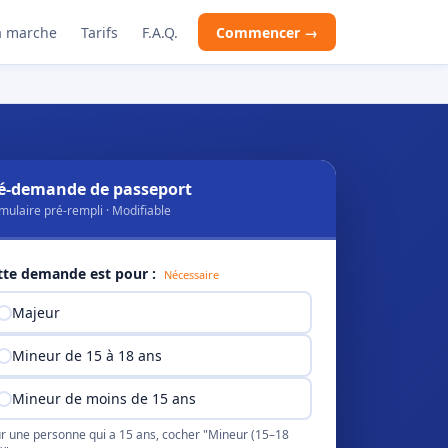
 marche
Tarifs
F.A.Q.
Commencer →
é-demande de passeport
mulaire pré-rempli · Modifiable
tte demande est pour :
Nécessaire
Majeur
Mineur de 15 à 18 ans
Mineur de moins de 15 ans
r une personne qui a 15 ans, cocher "Mineur (15–18