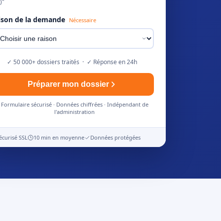
)"
ison de la demande
Nécessaire
✓ 50 000+ dossiers traités · ✓ Réponse en 24h
Préparer mon dossier
Formulaire sécurisé · Données chiffrées · Indépendant de
l'administration
écurisé SSL
10 min en moyenne
Données protégées