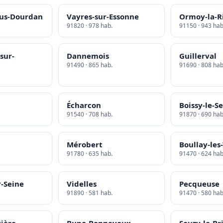
ous-Dourdan
Vayres-sur-Essonne
Ormoy-la-R
91820 · 978 hab.
91150 · 943 hab
sur-
Dannemois
Guillerval
91490 · 865 hab.
91690 · 808 hab
Écharcon
Boissy-le-S
91540 · 708 hab.
91870 · 690 hab
Mérobert
Boullay-les
91780 · 635 hab.
91470 · 624 hab
-Seine
Videlles
Pecqueuse
91890 · 581 hab.
91470 · 580 hab