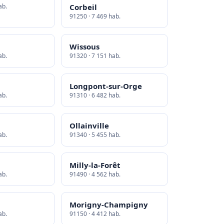
ab.
Corbeil
91250 · 7 469 hab.
Wissous
ab.
91320 · 7 151 hab.
Longpont-sur-Orge
ab.
91310 · 6 482 hab.
Ollainville
ab.
91340 · 5 455 hab.
Milly-la-Forêt
ab.
91490 · 4 562 hab.
Morigny-Champigny
ab.
91150 · 4 412 hab.