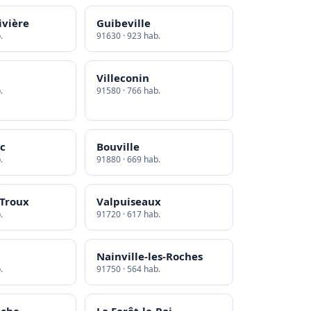
ivière
Guibeville
.
91630 · 923 hab.
Villeconin
.
91580 · 766 hab.
ec
Bouville
.
91880 · 669 hab.
-Troux
Valpuiseaux
.
91720 · 617 hab.
Nainville-les-Roches
.
91750 · 564 hab.