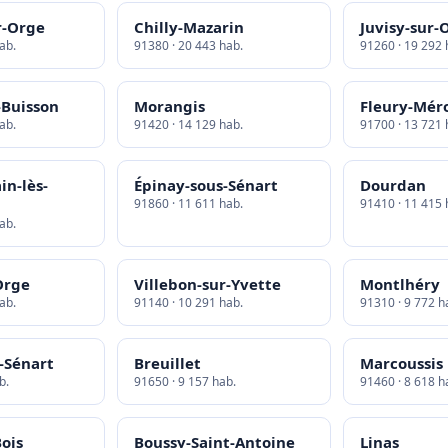
r-Orge
Chilly-Mazarin
Juvisy-sur-
ab.
91380 · 20 443 hab.
91260 · 19 292 
-Buisson
Morangis
Fleury-Mér
ab.
91420 · 14 129 hab.
91700 · 13 721 
in-lès-
Épinay-sous-Sénart
Dourdan
91860 · 11 611 hab.
91410 · 11 415 
ab.
Orge
Villebon-sur-Yvette
Montlhéry
ab.
91140 · 10 291 hab.
91310 · 9 772 h
-Sénart
Breuillet
Marcoussis
b.
91650 · 9 157 hab.
91460 · 8 618 h
Bois
Boussy-Saint-Antoine
Linas