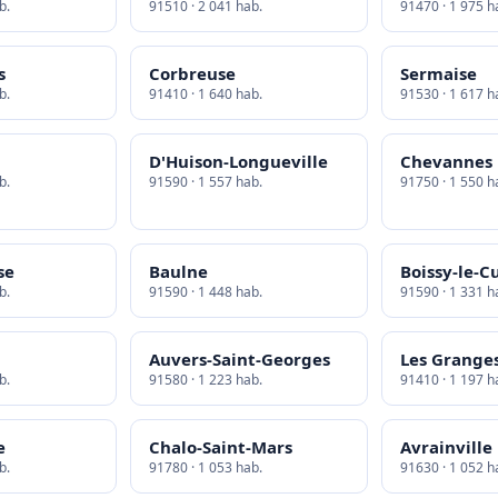
b.
91510 · 2 041 hab.
91470 · 1 975 h
s
Corbreuse
Sermaise
b.
91410 · 1 640 hab.
91530 · 1 617 h
D'Huison-Longueville
Chevannes
b.
91590 · 1 557 hab.
91750 · 1 550 h
se
Baulne
Boissy-le-C
b.
91590 · 1 448 hab.
91590 · 1 331 h
Auvers-Saint-Georges
Les Granges
b.
91580 · 1 223 hab.
91410 · 1 197 h
e
Chalo-Saint-Mars
Avrainville
b.
91780 · 1 053 hab.
91630 · 1 052 h