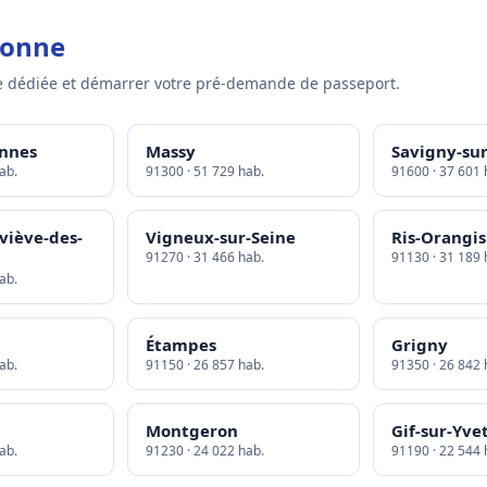
sonne
 dédiée et démarrer votre pré-demande de passeport.
onnes
Massy
Savigny-su
ab.
91300 · 51 729 hab.
91600 · 37 601 
viève-des-
Vigneux-sur-Seine
Ris-Orangis
91270 · 31 466 hab.
91130 · 31 189 
ab.
Étampes
Grigny
ab.
91150 · 26 857 hab.
91350 · 26 842 
Montgeron
Gif-sur-Yve
ab.
91230 · 24 022 hab.
91190 · 22 544 