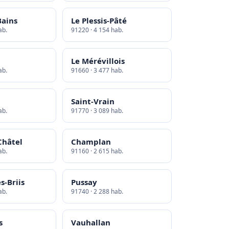
Bains
Le Plessis-Pâté
ab.
91220 · 4 154 hab.
Le Mérévillois
ab.
91660 · 3 477 hab.
Saint-Vrain
ab.
91770 · 3 089 hab.
Châtel
Champlan
ab.
91160 · 2 615 hab.
s-Briis
Pussay
ab.
91740 · 2 288 hab.
s
Vauhallan