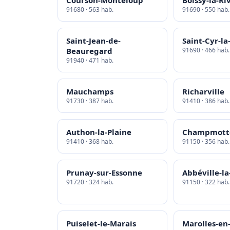
Courson-Monteloup
Boissy-la-Ri
91680 · 563 hab.
91690 · 550 hab.
Saint-Jean-de-
Saint-Cyr-la
Beauregard
91690 · 466 hab.
91940 · 471 hab.
Mauchamps
Richarville
91730 · 387 hab.
91410 · 386 hab.
Authon-la-Plaine
Champmott
91410 · 368 hab.
91150 · 356 hab.
Prunay-sur-Essonne
Abbéville-la
91720 · 324 hab.
91150 · 322 hab.
Puiselet-le-Marais
Marolles-en