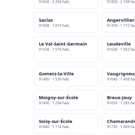
91630 · 2 204 hab.
91850 · 2 108 ha
Saclas
Angervillier
91690 · 1 819 hab.
91470 · 1 772 ha
Le Val-Saint-Germain
Leudeville
91530 · 1 576 hab.
91630 · 1 562 ha
Gometz-la-Ville
Vaugrigneu
91400 · 1 536 hab.
91640 · 1 458 ha
Moigny-sur-École
Breux-Jouy
91490 · 1 294 hab.
91650 · 1 285 ha
Soisy-sur-École
Chamarand
91840 · 1 174 hab.
91730 · 1 089 ha