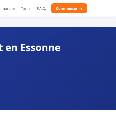
 marche
Tarifs
F.A.Q.
Commencer →
t en Essonne