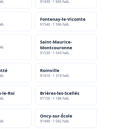
ab.
91430 · 1 945 hab.
Fontenay-le-Vicomte
ab.
91540 · 1 596 hab.
Saint-Maurice-
ab.
Montcouronne
91530 · 1 543 hab.
utté
Roinville
ab.
91410 · 1 319 hab.
-le-Roi
Brières-les-Scellés
ab.
91150 · 1 186 hab.
Oncy-sur-École
ab.
91490 · 1 042 hab.