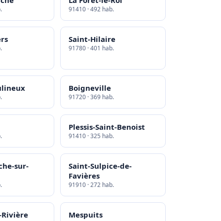
iche
La Forêt-le-Roi
.
91410 · 492 hab.
ers
Saint-Hilaire
.
91780 · 401 hab.
lineux
Boigneville
.
91720 · 369 hab.
Plessis-Saint-Benoist
.
91410 · 325 hab.
he-sur-
Saint-Sulpice-de-
Favières
.
91910 · 272 hab.
-Rivière
Mespuits