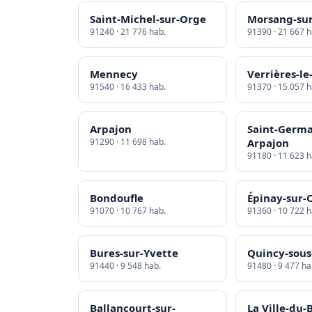
Saint-Michel-sur-Orge
Morsang-su
91240 · 21 776 hab.
91390 · 21 667 h
Mennecy
Verrières-le
91540 · 16 433 hab.
91370 · 15 057 h
Arpajon
Saint-Germa
91290 · 11 698 hab.
Arpajon
91180 · 11 623 h
Bondoufle
Épinay-sur-
91070 · 10 767 hab.
91360 · 10 722 h
Bures-sur-Yvette
Quincy-sous
91440 · 9 548 hab.
91480 · 9 477 ha
Ballancourt-sur-
La Ville-du-