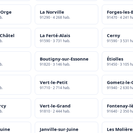
r-Orge
La Norville
Forges-les-
b.
91290 · 4 268 hab.
91470 · 4 241 h
-Châtel
La Ferté-Alais
Cerny
b.
91590 · 3 731 hab.
91590 · 3 531 h
Boutigny-sur-Essonne
Étiolles
b.
91820 · 3 146 hab.
91450 · 3 105 h
Vert-le-Petit
Gometz-le-
b.
91710 · 2 714 hab.
91940 · 2 630 h
rcy
Vert-le-Grand
Fontenay-lè
b.
91810 · 2 444 hab.
91640 · 2 350 h
Juine
Janville-sur-Juine
Les Molière