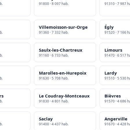
b.
91800 · 8 097 hab.
91310 · 7 987 h
Villemoisson-sur-Orge
Égly
b.
91360 · 7 332 hab.
91520 · 7 166 h
Saulx-les-Chartreux
Limours
b.
91160 · 6 733 hab.
91470 · 6 517 h
Marolles-en-Hurepoix
Lardy
b.
91630 · 5 708 hab.
91510 · 5 530 h
rs
Le Coudray-Montceaux
Bièvres
b.
91830 · 4 801 hab.
91570 · 4 686 h
Saclay
Angerville
b.
91400 · 4 437 hab.
91670 · 4 428 h