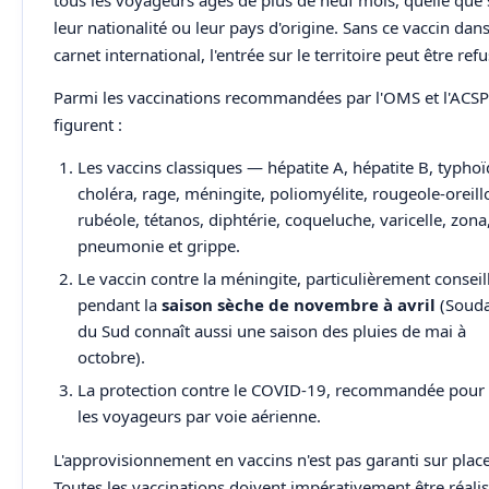
tous les voyageurs âgés de plus de neuf mois, quelle que 
leur nationalité ou leur pays d'origine. Sans ce vaccin dans
carnet international, l'entrée sur le territoire peut être ref
Parmi les vaccinations recommandées par l'OMS et l'ACSP
figurent :
Les vaccins classiques — hépatite A, hépatite B, typhoï
choléra, rage, méningite, poliomyélite, rougeole-oreill
rubéole, tétanos, diphtérie, coqueluche, varicelle, zona
pneumonie et grippe.
Le vaccin contre la méningite, particulièrement conseil
pendant la
saison sèche de novembre à avril
(Soud
du Sud connaît aussi une saison des pluies de mai à
octobre).
La protection contre le COVID-19, recommandée pour
les voyageurs par voie aérienne.
L'approvisionnement en vaccins n'est pas garanti sur place
Toutes les vaccinations doivent impérativement être réali