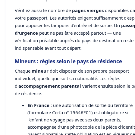
Vérifiez aussi le nombre de
pages vierges
disponibles d
votre passeport. Les autorités exigent suffisamment d'esp
pour apposer les tampons d'entrée et de sortie. Un
passe
d'urgence
peut ne pas être accepté partout — une
vérification préalable auprès du pays de destination reste
indispensable avant tout départ.
Mineurs : règles selon le pays de résidence
Chaque
mineur
doit disposer de son propre passeport
individuel, quelle que soit sa nationalité. Les règles
d'
accompagnement parental
varient ensuite selon le p
de résidence.
En France
: une autorisation de sortie du territoire
(formulaire Cerfa n° 15646*01) est obligatoire si
l'enfant ne voyage pas avec ses deux parents,
accompagnée d'une photocopie de la pièce d'identi
parent signataire. Cette obligation est en vigueur d