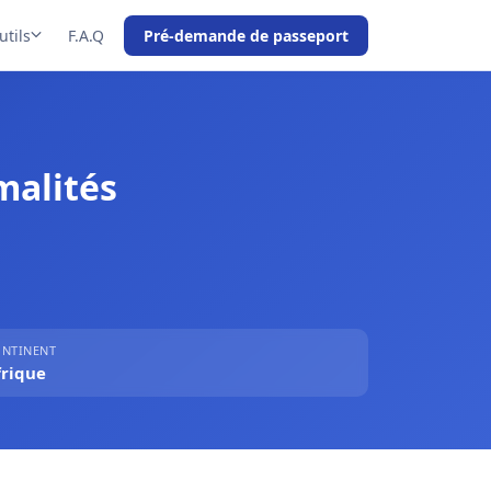
utils
F.A.Q
Pré-demande de passeport
malités
NTINENT
frique