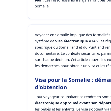
Non.
Les ressortissants français n'ont pas b
Somalie.
Voyager en Somalie implique des formalités 
système de
visa électronique eTAS
, les rè
spécifique du Somaliland et du Puntland ren
documentaire. Le contexte sécuritaire, parmi l
sur chaque décision. Cet article couvre les e
les démarches pour obtenir un visa et les rè
Visa pour la Somalie : déma
d'obtention
Tout voyageur souhaitant se rendre en Soma
électronique approuvé avant son dépar
les bébés et les enfants. Le visa s'obtient via