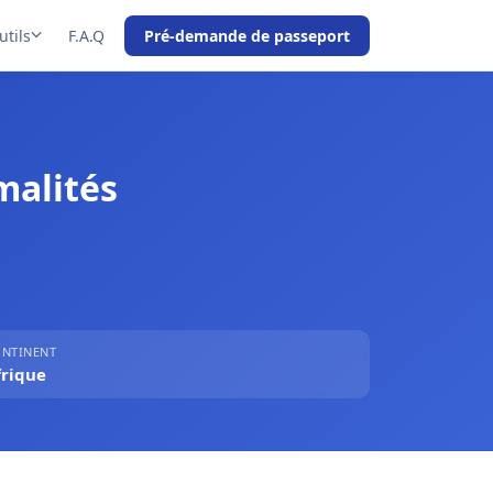
utils
F.A.Q
Pré-demande de passeport
malités
NTINENT
frique