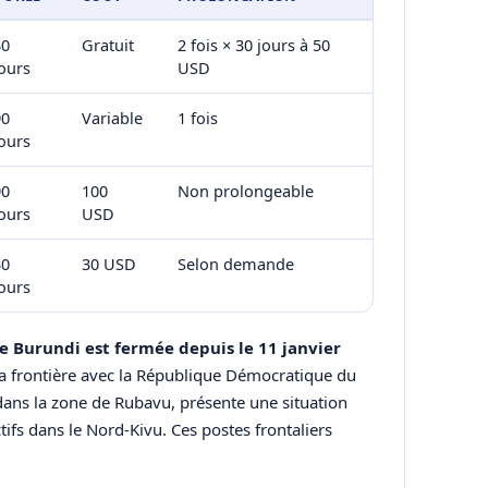
30
Gratuit
2 fois × 30 jours à 50
ours
USD
90
Variable
1 fois
ours
90
100
Non prolongeable
ours
USD
30
30 USD
Selon demande
ours
le Burundi est fermée depuis le 11 janvier
La frontière avec la République Démocratique du
ans la zone de Rubavu, présente une situation
tifs dans le Nord-Kivu. Ces postes frontaliers