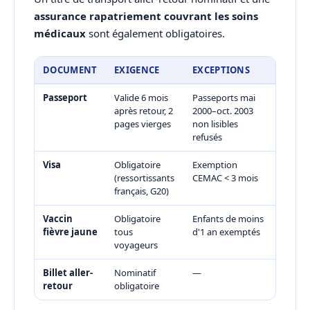
assurance rapatriement couvrant les soins
médicaux
sont également obligatoires.
DOCUMENT
EXIGENCE
EXCEPTIONS
Passeport
Valide 6 mois
Passeports mai
après retour, 2
2000–oct. 2003
pages vierges
non lisibles
refusés
Visa
Obligatoire
Exemption
(ressortissants
CEMAC < 3 mois
français, G20)
Vaccin
Obligatoire
Enfants de moins
fièvre jaune
tous
d'1 an exemptés
voyageurs
Billet aller-
Nominatif
—
retour
obligatoire