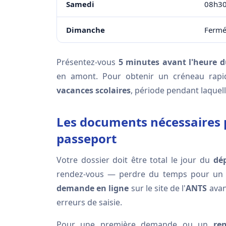
Samedi
08h30
Dimanche
Ferm
Présentez-vous
5 minutes avant l'heure 
en amont. Pour obtenir un créneau rap
vacances scolaires
, période pendant laquel
Les documents nécessaires p
passeport
Votre dossier doit être total le jour du
dé
rendez-vous — perdre du temps pour un ou
demande en ligne
sur le site de l'
ANTS
avant
erreurs de saisie.
Pour une première demande ou un
re