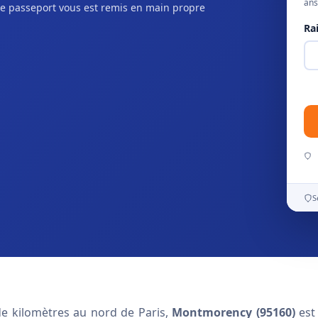
ans
e passeport vous est remis en main propre
Ra
S
de kilomètres au nord de Paris,
Montmorency (95160)
est