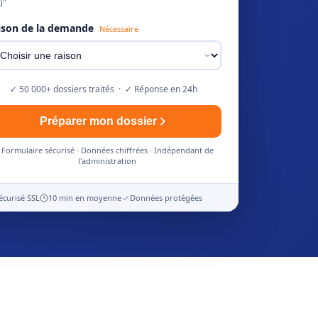
)"
ison de la demande
Nécessaire
✓ 50 000+ dossiers traités · ✓ Réponse en 24h
Préparer mon dossier
Formulaire sécurisé · Données chiffrées · Indépendant de
l'administration
écurisé SSL
10 min en moyenne
Données protégées