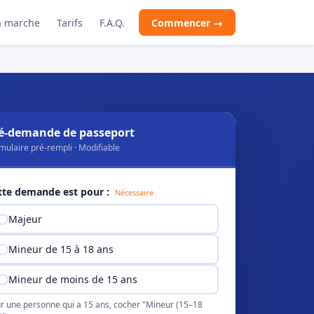
 marche
Tarifs
F.A.Q.
Commencer →
é-demande de passeport
mulaire pré-rempli · Modifiable
tte demande est pour :
Nécessaire
Majeur
Mineur de 15 à 18 ans
Mineur de moins de 15 ans
r une personne qui a 15 ans, cocher "Mineur (15–18