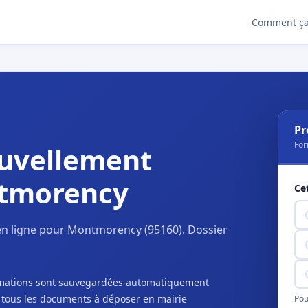
Comment ça
Pr
For
uvellement
ntmorency
Ce
en ligne pour Montmorency (95160). Dossier
ormations sont sauvegardées automatiquement
c tous les documents à déposer en mairie
Pou