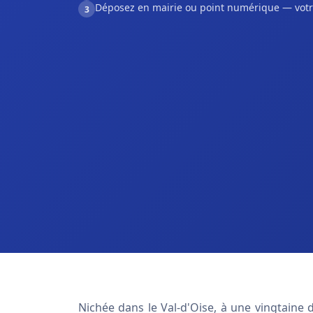
Déposez en mairie ou point numérique — votr
3
Nichée dans le Val-d'Oise, à une vingtaine 