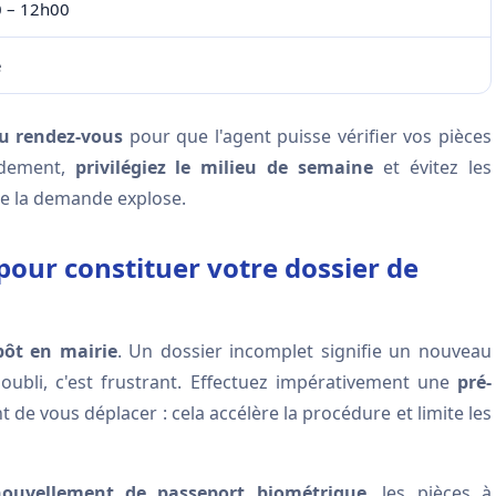
 – 12h00
é
du rendez-vous
pour que l'agent puisse vérifier vos pièces
idement,
privilégiez le milieu de semaine
et évitez les
le la demande explose.
our constituer votre dossier de
pôt en mairie
. Un dossier incomplet signifie un nouveau
bli, c'est frustrant. Effectuez impérativement une
pré-
 de vous déplacer : cela accélère la procédure et limite les
nouvellement de passeport biométrique
, les pièces à