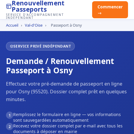
Renouvellement
Commencer
Passeports
→
SERVICE D'ACCOMPAGNEMENT
INDÉPENDANT
Accueil
›
Val-d'Oise
›
Passeport à Osny
SERVICE PRIVÉ INDÉPENDANT
Demande / Renouvellement
Passeport à Osny
Effectuez votre pré-demande de passeport en ligne
pour Osny (95520). Dossier complet prêt en quelques
minutes.
Remplissez le formulaire en ligne — vos informations
1
sont sauvegardées automatiquement
Recevez votre dossier complet par e-mail avec tous les
2
documents à déposer en mairie