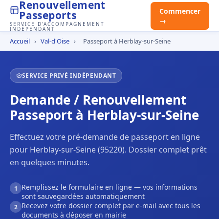
Renouvellement
Commencer
Passeports
→
SERVICE D'ACCOMPAGNEMENT
INDÉPENDANT
Accueil
›
Val-d'Oise
›
Passeport à Herblay-sur-Seine
SERVICE PRIVÉ INDÉPENDANT
Demande / Renouvellement
Passeport à Herblay-sur-Seine
Effectuez votre pré-demande de passeport en ligne
pour Herblay-sur-Seine (95220). Dossier complet prêt
en quelques minutes.
Remplissez le formulaire en ligne — vos informations
1
sont sauvegardées automatiquement
Recevez votre dossier complet par e-mail avec tous les
2
documents à déposer en mairie