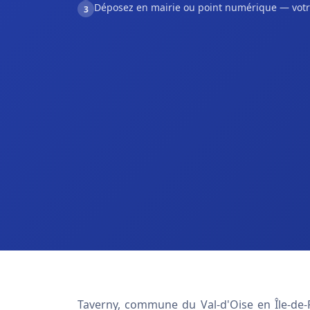
Déposez en mairie ou point numérique — votr
3
Taverny, commune du Val-d'Oise en Île-de