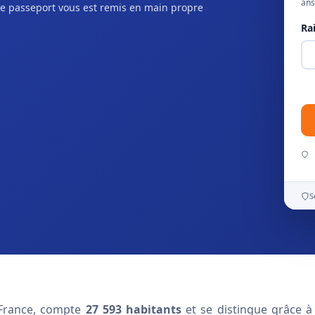
ans
e passeport vous est remis en main propre
Ra
S
-France, compte
27 593 habitants
et se distingue grâce à