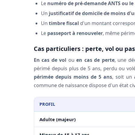
Le
numéro de pré-demande ANTS ou le
Un
justificatif de domicile de moins d'
Un
timbre fiscal
d'un montant correspond
Le
passeport à renouveler
, même périm
Cas particuliers : perte, vol ou pa
En cas de vol
ou
en cas de perte
, une dé
périmé depuis plus de 5 ans, perdu ou volé
périmée depuis moins de 5 ans
, soit un
commune de naissance dispose d'un état civi
PROFIL
Adulte (majeur)
Mineur de 15 à 17 ans