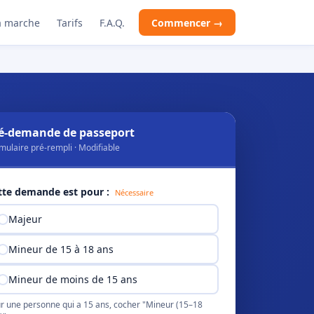
 marche
Tarifs
F.A.Q.
Commencer →
é-demande de passeport
mulaire pré-rempli · Modifiable
tte demande est pour :
Nécessaire
Majeur
Mineur de 15 à 18 ans
Mineur de moins de 15 ans
r une personne qui a 15 ans, cocher "Mineur (15–18