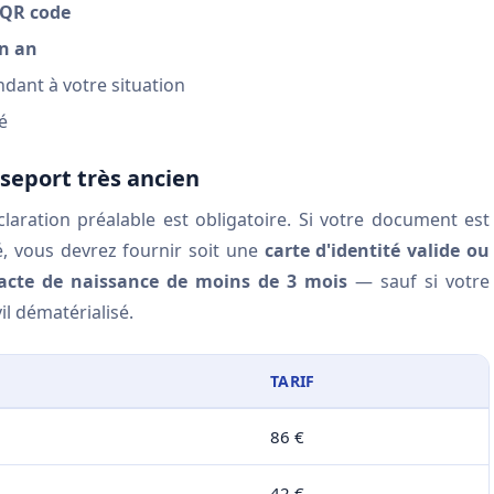
 QR code
un an
ant à votre situation
é
sseport très ancien
claration préalable est obligatoire. Si votre document est
, vous devrez fournir soit une
carte d'identité valide ou
acte de naissance de moins de 3 mois
— sauf si votre
l dématérialisé.
TARIF
86 €
42 €