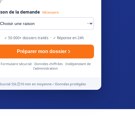
)"
ison de la demande
Nécessaire
✓ 50 000+ dossiers traités · ✓ Réponse en 24h
Préparer mon dossier
Formulaire sécurisé · Données chiffrées · Indépendant de
l'administration
écurisé SSL
10 min en moyenne
Données protégées