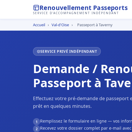
Renouvellement Passeports
SERVICE D'ACCOMPAGNEMENT INDÉPENDANT
Accueil
›
Val-d'Oise
›
Passeport à Taverny
SERVICE PRIVÉ INDÉPENDANT
Demande / Reno
Passeport à Tav
Effectuez votre pré-demande de passeport e
prêt en quelques minutes.
Remplissez le formulaire en ligne — vos inf
1
Recevez votre dossier complet par e-mail ave
2