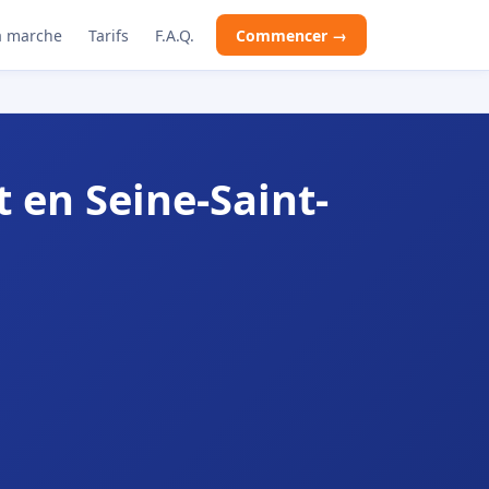
 marche
Tarifs
F.A.Q.
Commencer →
en Seine-Saint-