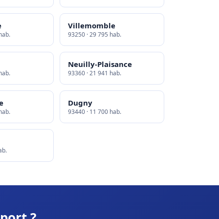
e
Villemomble
hab.
93250 · 29 795 hab.
Neuilly-Plaisance
hab.
93360 · 21 941 hab.
e
Dugny
hab.
93440 · 11 700 hab.
ab.
port ?