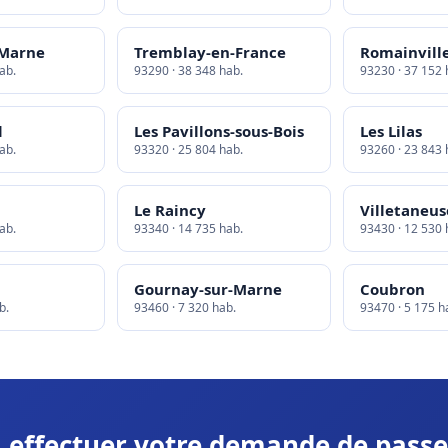
-Marne
Tremblay-en-France
Romainvill
ab.
93290 · 38 348 hab.
93230 · 37 152 
l
Les Pavillons-sous-Bois
Les Lilas
ab.
93320 · 25 804 hab.
93260 · 23 843 
Le Raincy
Villetaneus
ab.
93340 · 14 735 hab.
93430 · 12 530 
Gournay-sur-Marne
Coubron
b.
93460 · 7 320 hab.
93470 · 5 175 h
à effectuer votre demande de passe