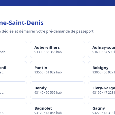
ne-Saint-Denis
 dédiée et démarrer votre pré-demande de passeport.
Aubervilliers
Aulnay-sous
 hab.
93300 · 88 365 hab.
93600 · 87 599 
snil
Pantin
Bobigny
ab.
93500 · 61 929 hab.
93000 · 56 927 
Bondy
Livry-Garg
ab.
93140 · 50 595 hab.
93190 · 47 228 
Bagnolet
Gagny
ab.
93170 · 43 086 hab.
93220 · 42 313 