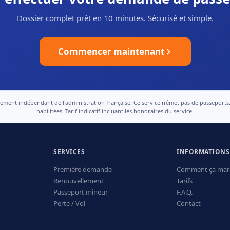
Dossier complet prêt en 10 minutes. Sécurisé et simple.
Commencer maintenant
nt indépendant de l'administration française. Ce service n'émet pas de passeports. Le
habilitées. Tarif indicatif incluant les honoraires du service.
SERVICES
INFORMATIONS
Première demande
Comment ça mar
Renouvellement
Tarifs
Passeport mineur
F.A.Q.
Perte / Vol
Contact