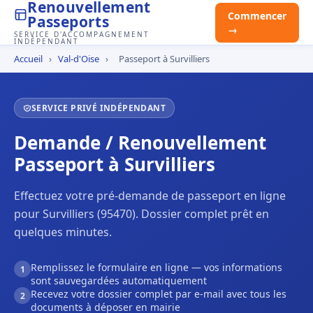
Renouvellement
Commencer
Passeports
→
SERVICE D'ACCOMPAGNEMENT
INDÉPENDANT
Accueil
›
Val-d'Oise
›
Passeport à Survilliers
SERVICE PRIVÉ INDÉPENDANT
Demande / Renouvellement
Passeport à Survilliers
Effectuez votre pré-demande de passeport en ligne
pour Survilliers (95470). Dossier complet prêt en
quelques minutes.
Remplissez le formulaire en ligne — vos informations
1
sont sauvegardées automatiquement
Recevez votre dossier complet par e-mail avec tous les
2
documents à déposer en mairie